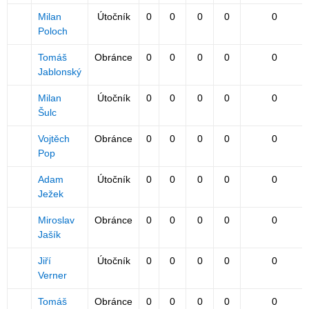
Milan
Útočník
0
0
0
0
0
Poloch
Tomáš
Obránce
0
0
0
0
0
Jablonský
Milan
Útočník
0
0
0
0
0
Šulc
Vojtěch
Obránce
0
0
0
0
0
Pop
Adam
Útočník
0
0
0
0
0
Ježek
Miroslav
Obránce
0
0
0
0
0
Jašík
Jiří
Útočník
0
0
0
0
0
Verner
Tomáš
Obránce
0
0
0
0
0