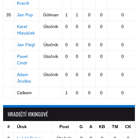
Kracík
35
Jan Pop
Gólman
1
1
0
0
0
Karel
Útočník
0
0
0
0
0
Hlaváček
Jan Flégl
Útočník
0
0
0
0
0
Pavel
Útočník
0
0
0
0
0
Cindr
Adam
Útočník
0
0
0
0
0
Jiruška
Celkem
1
0
0
0
0
HRADEČTÍ VIKINGOVÉ
#
Útok
Post
G
A
KB
TM
CK