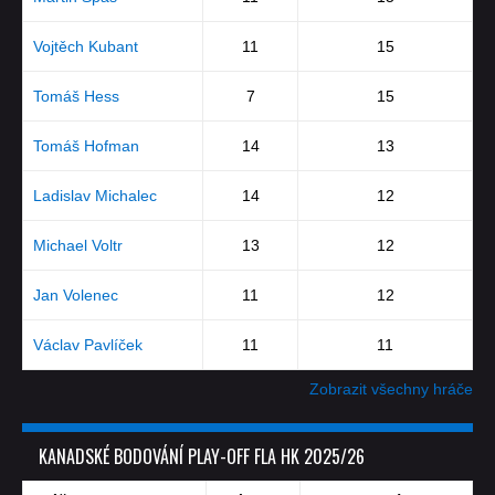
Vojtěch Kubant
11
15
Tomáš Hess
7
15
Tomáš Hofman
14
13
Ladislav Michalec
14
12
Michael Voltr
13
12
Jan Volenec
11
12
Václav Pavlíček
11
11
Zobrazit všechny hráče
KANADSKÉ BODOVÁNÍ PLAY-OFF FLA HK 2025/26