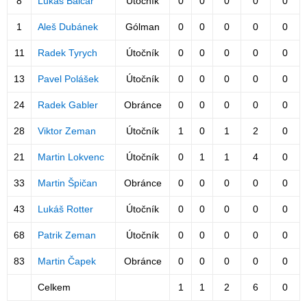
8
Lukáš Balcar
Útočník
0
0
0
0
0
1
Aleš Dubánek
Gólman
0
0
0
0
0
11
Radek Tyrych
Útočník
0
0
0
0
0
13
Pavel Polášek
Útočník
0
0
0
0
0
24
Radek Gabler
Obránce
0
0
0
0
0
28
Viktor Zeman
Útočník
1
0
1
2
0
21
Martin Lokvenc
Útočník
0
1
1
4
0
33
Martin Špičan
Obránce
0
0
0
0
0
43
Lukáš Rotter
Útočník
0
0
0
0
0
68
Patrik Zeman
Útočník
0
0
0
0
0
83
Martin Čapek
Obránce
0
0
0
0
0
Celkem
1
1
2
6
0