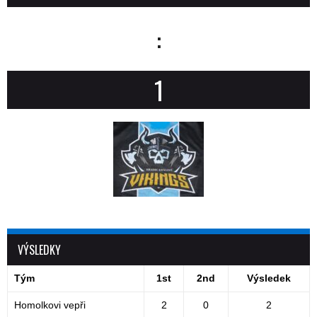
:
1
VÝSLEDKY
Tým
1st
2nd
Výsledek
Homolkovi vepři
2
0
2