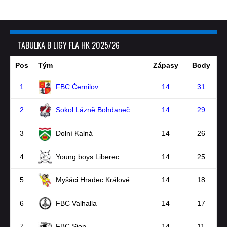
TABULKA B LIGY FLA HK 2025/26
Pos
Tým
Zápasy
Body
1
FBC Černilov
14
31
2
Sokol Lázně Bohdaneč
14
29
3
Dolní Kalná
14
26
4
Young boys Liberec
14
25
5
Myšáci Hradec Králové
14
18
6
FBC Valhalla
14
17
7
FBC Sion
14
11