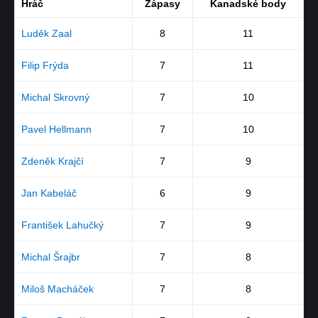
Hráč
Zápasy
Kanadské body
Luděk Zaal
8
11
Filip Frýda
7
11
Michal Skrovný
7
10
Pavel Hellmann
7
10
Zdeněk Krajčí
7
9
Jan Kabeláč
6
9
František Lahučký
7
9
Michal Šrajbr
7
8
Miloš Macháček
7
8