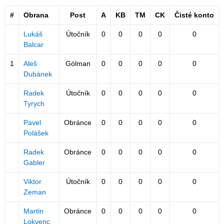
#
Obrana
Post
A
KB
TM
CK
Čisté konto
Lukáš
Útočník
0
0
0
0
0
Balcar
1
Aleš
Gólman
0
0
0
0
0
Dubánek
Radek
Útočník
0
0
0
0
0
Tyrych
Pavel
Obránce
0
0
0
0
0
Polášek
Radek
Obránce
0
0
0
0
0
Gabler
Viktor
Útočník
0
0
0
0
0
Zeman
Martin
Obránce
0
0
0
0
0
Lokvenc