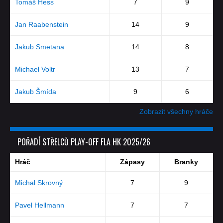
Tomáš Hess
7
9
Jan Raabenstein
14
9
Jakub Smetana
14
8
Michael Voltr
13
7
Jakub Šmída
9
6
Zobrazit všechny hráče
POŘADÍ STŘELCŮ PLAY-OFF FLA HK 2025/26
Hráč
Zápasy
Branky
Michal Skrovný
7
9
Pavel Hellmann
7
7