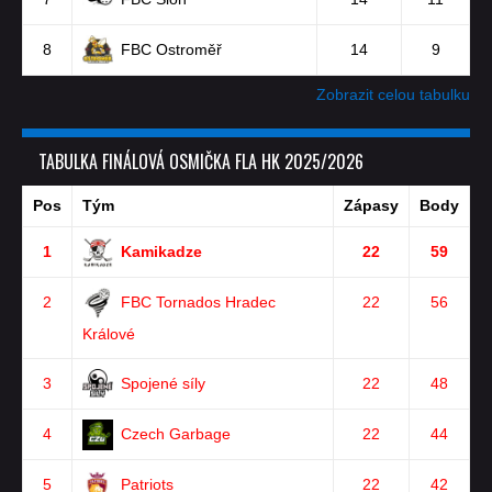
8
FBC Ostroměř
14
9
Zobrazit celou tabulku
TABULKA FINÁLOVÁ OSMIČKA FLA HK 2025/2026
Pos
Tým
Zápasy
Body
1
Kamikadze
22
59
2
FBC Tornados Hradec
22
56
Králové
3
Spojené síly
22
48
4
Czech Garbage
22
44
5
Patriots
22
42