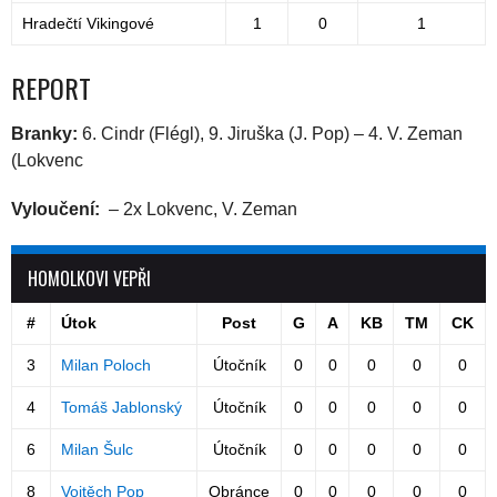
Hradečtí Vikingové
1
0
1
REPORT
Branky:
6. Cindr (Flégl), 9. Jiruška (J. Pop) – 4. V. Zeman
(Lokvenc
Vyloučení:
– 2x Lokvenc, V. Zeman
HOMOLKOVI VEPŘI
#
Útok
Post
G
A
KB
TM
CK
3
Milan Poloch
Útočník
0
0
0
0
0
4
Tomáš Jablonský
Útočník
0
0
0
0
0
6
Milan Šulc
Útočník
0
0
0
0
0
8
Vojtěch Pop
Obránce
0
0
0
0
0