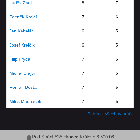
Luděk Zaal
8
7
Zdeněk Krajčí
7
6
Jan Kabeláč
6
5
Josef Krejčík
6
5
Filip Frýda
7
5
Michal Šrajbr
7
5
Roman Dostál
7
5
Miloš Macháček
7
5
Zobrazit všechny hráče
Pod Strání 535 Hradec Králové 6 500 06