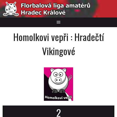
Skip
to
content
Homolkovi vepři : Hradečtí
Vikingové
2