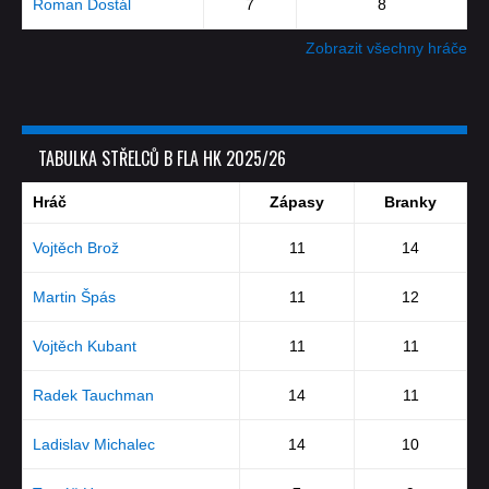
Roman Dostál
7
8
Zobrazit všechny hráče
TABULKA STŘELCŮ B FLA HK 2025/26
Hráč
Zápasy
Branky
Vojtěch Brož
11
14
Martin Špás
11
12
Vojtěch Kubant
11
11
Radek Tauchman
14
11
Ladislav Michalec
14
10