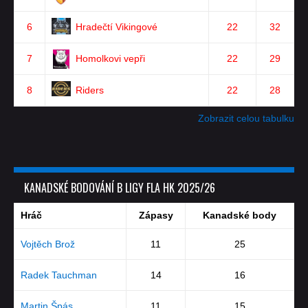
6
Hradečtí Vikingové
22
32
7
Homolkovi vepři
22
29
8
Riders
22
28
Zobrazit celou tabulku
KANADSKÉ BODOVÁNÍ B LIGY FLA HK 2025/26
Hráč
Zápasy
Kanadské body
Vojtěch Brož
11
25
Radek Tauchman
14
16
Martin Špás
11
15