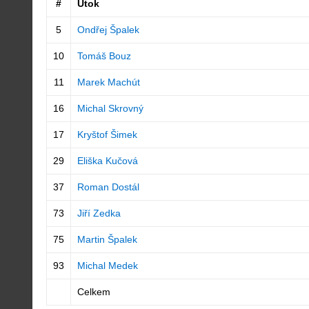
#
Útok
5
Ondřej Špalek
10
Tomáš Bouz
11
Marek Machút
16
Michal Skrovný
17
Kryštof Šimek
29
Eliška Kučová
37
Roman Dostál
73
Jiří Zedka
75
Martin Špalek
93
Michal Medek
Celkem