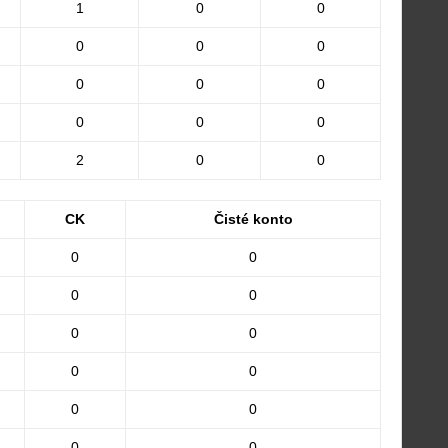
1
0
0
0
0
0
0
0
0
0
0
0
2
0
0
CK
Čisté konto
0
0
0
0
0
0
0
0
0
0
0
0