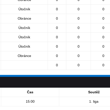
Útočník
0
0
0
Obránce
0
0
0
Útočník
0
0
0
Útočník
0
0
0
Útočník
0
0
0
Obránce
0
0
0
0
0
0
Čas
Soutěž
15:00
1. liga