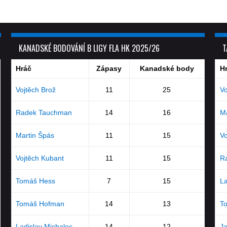
KANADSKÉ BODOVÁNÍ B LIGY FLA HK 2025/26
T
Hráč
Zápasy
Kanadské body
H
Vojtěch Brož
11
25
Vo
Radek Tauchman
14
16
Ma
Martin Špás
11
15
Vo
Vojtěch Kubant
11
15
R
Tomáš Hess
7
15
La
Tomáš Hofman
14
13
T
Ladislav Michalec
14
12
J