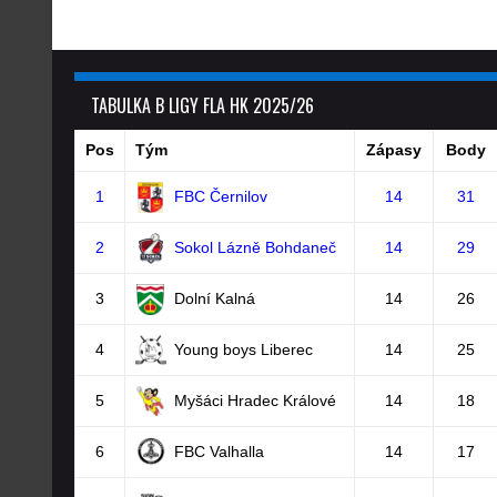
TABULKA B LIGY FLA HK 2025/26
Pos
Tým
Zápasy
Body
1
FBC Černilov
14
31
2
Sokol Lázně Bohdaneč
14
29
3
Dolní Kalná
14
26
4
Young boys Liberec
14
25
5
Myšáci Hradec Králové
14
18
6
FBC Valhalla
14
17