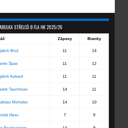
ABULKA STŘELCŮ B FLA HK 2025/26
ráč
Zápasy
Branky
jtěch Brož
11
14
rtin Špás
11
12
jtěch Kubant
11
11
adek Tauchman
14
11
dislav Michalec
14
10
omáš Hess
7
9
an Raabenstein
14
9