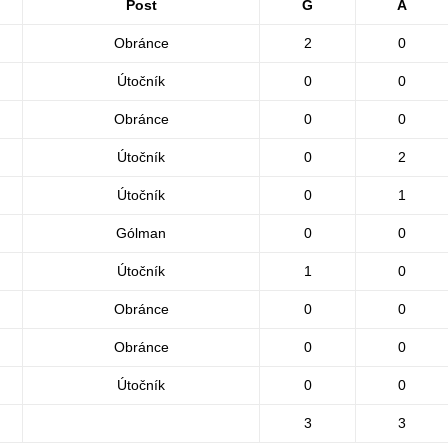
Post
G
A
Obránce
2
0
Útočník
0
0
Obránce
0
0
Útočník
0
2
Útočník
0
1
Gólman
0
0
Útočník
1
0
Obránce
0
0
Obránce
0
0
Útočník
0
0
3
3