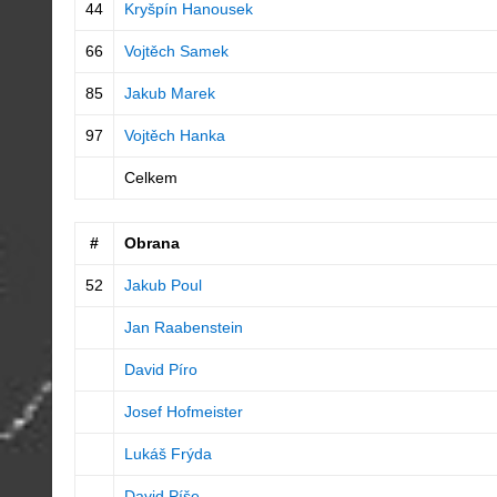
44
Kryšpín Hanousek
66
Vojtěch Samek
85
Jakub Marek
97
Vojtěch Hanka
Celkem
#
Obrana
52
Jakub Poul
Jan Raabenstein
David Píro
Josef Hofmeister
Lukáš Frýda
David Píše