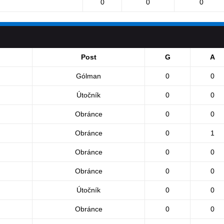
0
0
0
Post
G
A
Gólman
0
0
Útočník
0
0
Obránce
0
0
Obránce
0
1
Obránce
0
0
Obránce
0
0
Útočník
0
0
Obránce
0
0