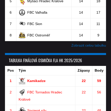
5
Myšáci Hradec Králové
14
18
6
FBC Valhalla
14
17
7
FBC Sion
14
11
8
FBC Ostroměř
14
9
Zobrazit celou tabulku
TABULKA FINÁLOVÁ OSMIČKA FLA HK 2025/2026
Pos
Tým
Zápasy
Body
1
Kamikadze
22
59
2
FBC Tornados Hradec
22
56
Králové
3
Spojené síly
22
48