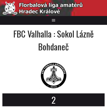
Skip
to
content
FBC Valhalla : Sokol Lázně
Bohdaneč
2