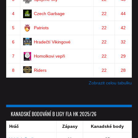
4
Czech Garbage
22
44
5
Patriots
22
42
6
Hradečtí Vikingové
22
32
7
Homolkovi vepři
22
29
8
Riders
22
28
Zobrazit celou tabulku
KANADSKÉ BODOVÁNÍ B LIGY FLA HK 2025/26
Hráč
Zápasy
Kanadské body