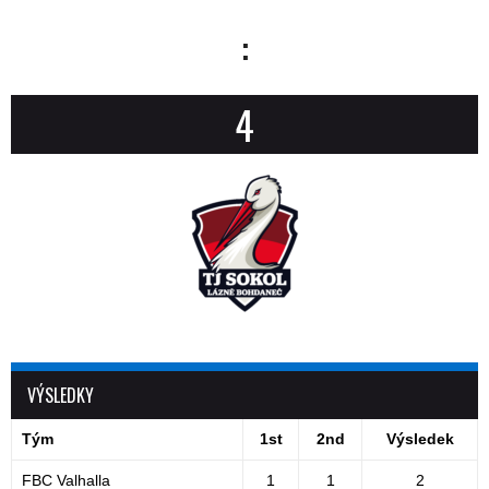
:
4
VÝSLEDKY
Tým
1st
2nd
Výsledek
FBC Valhalla
1
1
2