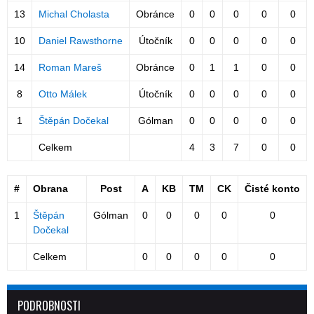
13
Michal Cholasta
Obránce
0
0
0
0
0
10
Daniel Rawsthorne
Útočník
0
0
0
0
0
14
Roman Mareš
Obránce
0
1
1
0
0
8
Otto Málek
Útočník
0
0
0
0
0
1
Štěpán Dočekal
Gólman
0
0
0
0
0
Celkem
4
3
7
0
0
#
Obrana
Post
A
KB
TM
CK
Čisté konto
1
Štěpán
Gólman
0
0
0
0
0
Dočekal
Celkem
0
0
0
0
0
PODROBNOSTI