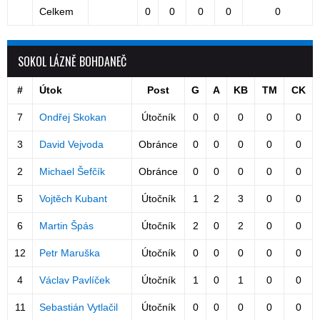
Celkem
0
0
0
0
0
SOKOL LÁZNĚ BOHDANEČ
#
Útok
Post
G
A
KB
TM
CK
7
Ondřej Skokan
Útočník
0
0
0
0
0
3
David Vejvoda
Obránce
0
0
0
0
0
2
Michael Šefčík
Obránce
0
0
0
0
0
5
Vojtěch Kubant
Útočník
1
2
3
0
0
6
Martin Špás
Útočník
2
0
2
0
0
12
Petr Maruška
Útočník
0
0
0
0
0
4
Václav Pavlíček
Útočník
1
0
1
0
0
11
Sebastián Vytlačil
Útočník
0
0
0
0
0