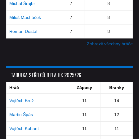
Michal Šrajbr
7
8
Miloš Macháček
7
8
Roman Dostál
7
8
Zobrazit všechny hráče
TABULKA STŘELCŮ B FLA HK 2025/26
Hráč
Zápasy
Branky
Vojtěch Brož
11
14
Martin Špás
11
12
Vojtěch Kubant
11
11