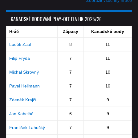
Zobrazit všechny hráče
KANADSKÉ BODOVÁNÍ PLAY-OFF FLA HK 2025/26
Hráč
Zápasy
Kanadské body
Luděk Zaal
8
11
Filip Frýda
7
11
Michal Skrovný
7
10
Pavel Hellmann
7
10
Zdeněk Krajčí
7
9
Jan Kabeláč
6
9
František Lahučký
7
9