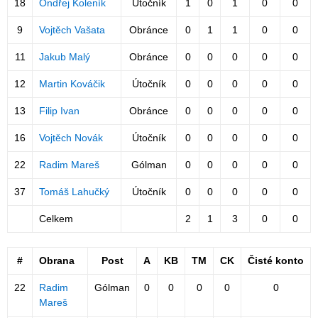
18
Ondřej Koleník
Útočník
1
0
1
0
0
9
Vojtěch Vašata
Obránce
0
1
1
0
0
11
Jakub Malý
Obránce
0
0
0
0
0
12
Martin Kováčik
Útočník
0
0
0
0
0
13
Filip Ivan
Obránce
0
0
0
0
0
16
Vojtěch Novák
Útočník
0
0
0
0
0
22
Radim Mareš
Gólman
0
0
0
0
0
37
Tomáš Lahučký
Útočník
0
0
0
0
0
Celkem
2
1
3
0
0
#
Obrana
Post
A
KB
TM
CK
Čisté konto
22
Radim
Gólman
0
0
0
0
0
Mareš