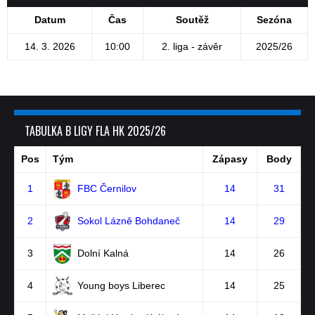
Datum
Čas
Soutěž
Sezóna
14. 3. 2026
10:00
2. liga - závěr
2025/26
TABULKA B LIGY FLA HK 2025/26
Pos
Tým
Zápasy
Body
1
FBC Černilov
14
31
2
Sokol Lázně Bohdaneč
14
29
3
Dolní Kalná
14
26
4
Young boys Liberec
14
25