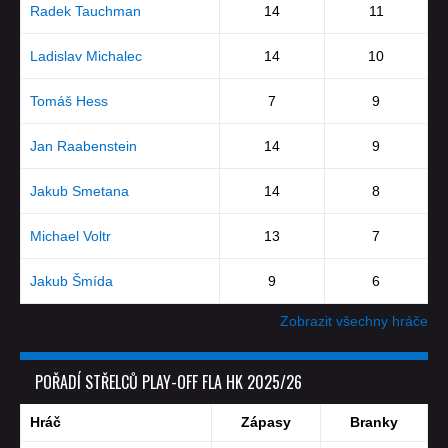
Radek Tauchman
14
11
Ladislav Michalec
14
10
Tomáš Hess
7
9
Jan Raabenstein
14
9
Jakub Smetana
14
8
Michael Voltr
13
7
Jakub Šmída
9
6
Zobrazit všechny hráče
POŘADÍ STŘELCŮ PLAY-OFF FLA HK 2025/26
Hráč
Zápasy
Branky