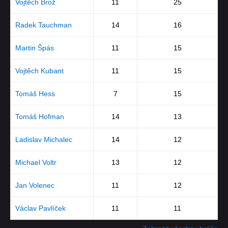
Vojtěch Brož
11
25
Radek Tauchman
14
16
Martin Špás
11
15
Vojtěch Kubant
11
15
Tomáš Hess
7
15
Tomáš Hofman
14
13
Ladislav Michalec
14
12
Michael Voltr
13
12
Jan Volenec
11
12
Václav Pavlíček
11
11