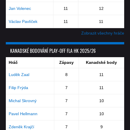
Jan Volenec
11
12
Václav Pavlíček
11
11
Zobrazit všechny hráče
KANADSKÉ BODOVÁNÍ PLAY-OFF FLA HK 2025/26
Hráč
Zápasy
Kanadské body
Luděk Zaal
8
11
Filip Frýda
7
11
Michal Skrovný
7
10
Pavel Hellmann
7
10
Zdeněk Krajčí
7
9