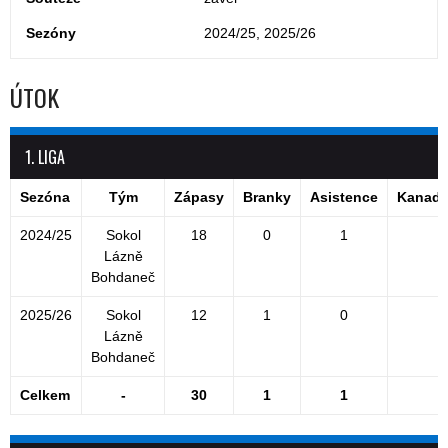
Sezóny
2024/25, 2025/26
ÚTOK
1. LIGA
Sezóna
Tým
Zápasy
Branky
Asistence
Kanads
2024/25
Sokol
18
0
1
Lázně
Bohdaneč
2025/26
Sokol
12
1
0
Lázně
Bohdaneč
Celkem
-
30
1
1