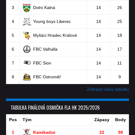
3
Dolní Kalná
14
26
4
Young boys Liberec
14
25
5
Myšáci Hradec Králové
14
18
6
FBC Valhalla
14
17
7
FBC Sion
14
11
8
FBC Ostroměř
14
9
Zobrazit celou tabulku
TABULKA FINÁLOVÁ OSMIČKA FLA HK 2025/2026
Pos
Tým
Zápasy
Body
1
Kamikadze
22
59