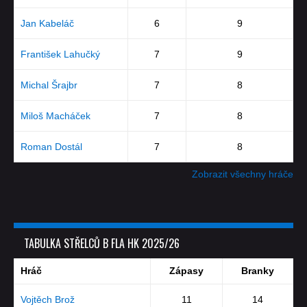
Jan Kabeláč
6
9
František Lahučký
7
9
Michal Šrajbr
7
8
Miloš Macháček
7
8
Roman Dostál
7
8
Zobrazit všechny hráče
TABULKA STŘELCŮ B FLA HK 2025/26
Hráč
Zápasy
Branky
Vojtěch Brož
11
14