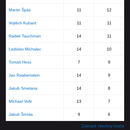
Martin Špás
11
12
Vojtěch Kubant
11
11
Radek Tauchman
14
11
Ladislav Michalec
14
10
Tomáš Hess
7
9
Jan Raabenstein
14
9
Jakub Smetana
14
8
Michael Voltr
13
7
Jakub Šmída
9
6
Zobrazit všechny hráče