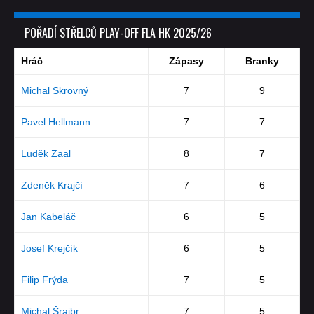
POŘADÍ STŘELCŮ PLAY-OFF FLA HK 2025/26
Hráč
Zápasy
Branky
Michal Skrovný
7
9
Pavel Hellmann
7
7
Luděk Zaal
8
7
Zdeněk Krajčí
7
6
Jan Kabeláč
6
5
Josef Krejčík
6
5
Filip Frýda
7
5
Michal Šrajbr
7
5