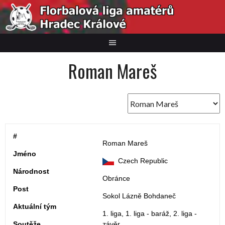
Skip
to
content
Roman Mareš
#
Roman Mareš
Jméno
Czech Republic
Národnost
Obránce
Post
Sokol Lázně Bohdaneč
Aktuální tým
1. liga, 1. liga - baráž, 2. liga -
Soutěže
závěr