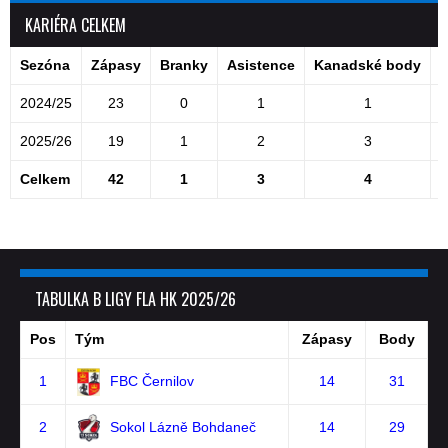
KARIÉRA CELKEM
Sezóna
Zápasy
Branky
Asistence
Kanadské body
T
2024/25
23
0
1
1
2025/26
19
1
2
3
Celkem
42
1
3
4
TABULKA B LIGY FLA HK 2025/26
Pos
Tým
Zápasy
Body
1
FBC Černilov
14
31
2
Sokol Lázně Bohdaneč
14
29