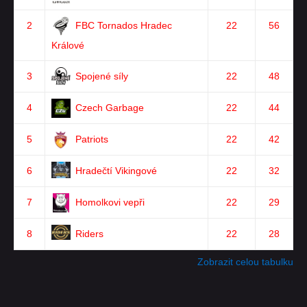
2
FBC Tornados Hradec
22
56
Králové
3
Spojené síly
22
48
4
Czech Garbage
22
44
5
Patriots
22
42
6
Hradečtí Vikingové
22
32
7
Homolkovi vepři
22
29
8
Riders
22
28
Zobrazit celou tabulku