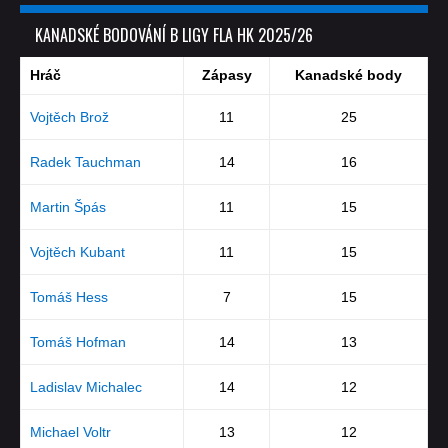
KANADSKÉ BODOVÁNÍ B LIGY FLA HK 2025/26
Hráč
Zápasy
Kanadské body
Vojtěch Brož
11
25
Radek Tauchman
14
16
Martin Špás
11
15
Vojtěch Kubant
11
15
Tomáš Hess
7
15
Tomáš Hofman
14
13
Ladislav Michalec
14
12
Michael Voltr
13
12