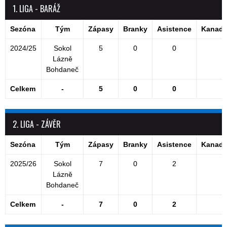
1. LIGA - BARÁŽ
Sezóna
Tým
Zápasy
Branky
Asistence
Kanads
2024/25
Sokol
5
0
0
Lázně
Bohdaneč
Celkem
-
5
0
0
2. LIGA - ZÁVĚR
Sezóna
Tým
Zápasy
Branky
Asistence
Kanads
2025/26
Sokol
7
0
2
Lázně
Bohdaneč
Celkem
-
7
0
2