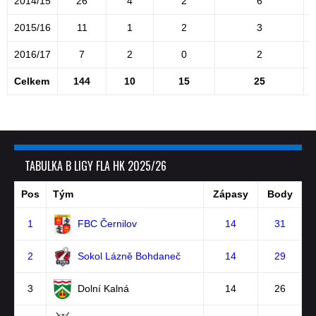
2014/15
26
4
2
6
2015/16
11
1
2
3
2016/17
7
2
0
2
Celkem
144
10
15
25
TABULKA B LIGY FLA HK 2025/26
Pos
Tým
Zápasy
Body
1
FBC Černilov
14
31
2
Sokol Lázně Bohdaneč
14
29
3
Dolní Kalná
14
26