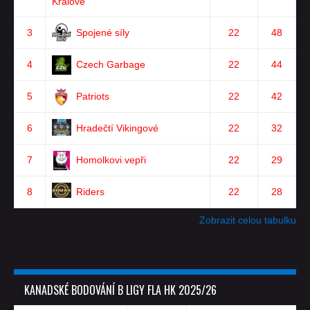
Králové
3
Spojené síly
22
48
4
Czech Garbage
22
44
5
Patriots
22
42
6
Hradečtí Vikingové
22
32
7
Homolkovi vepři
22
29
8
Riders
22
28
Zobrazit celou tabulku
KANADSKÉ BODOVÁNÍ B LIGY FLA HK 2025/26