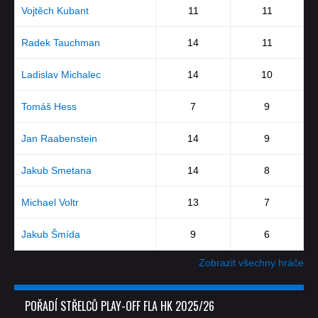
Vojtěch Kubant
11
11
Radek Tauchman
14
11
Ladislav Michalec
14
10
Tomáš Hess
7
9
Jan Raabenstein
14
9
Jakub Smetana
14
8
Michael Voltr
13
7
Jakub Šmída
9
6
Zobrazit všechny hráče
POŘADÍ STŘELCŮ PLAY-OFF FLA HK 2025/26