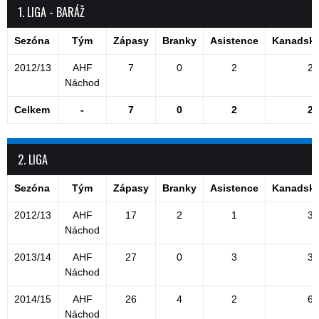
1. LIGA - BARÁŽ
Sezóna
Tým
Zápasy
Branky
Asistence
Kanadské
2012/13
AHF
7
0
2
2
Náchod
Celkem
-
7
0
2
2
2. LIGA
Sezóna
Tým
Zápasy
Branky
Asistence
Kanadské
2012/13
AHF
17
2
1
3
Náchod
2013/14
AHF
27
0
3
3
Náchod
2014/15
AHF
26
4
2
6
Náchod