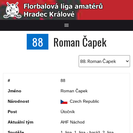
Skip
to
content
88
Roman Čapek
#
88
Jméno
Roman Čapek
Národnost
Czech Republic
Post
Útočník
Aktuální tým
AHF Náchod
Soutěže
1. liga, 1. liga - baráž, 2. liga