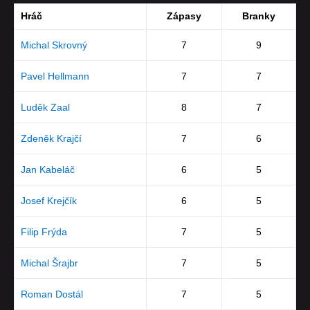
Hráč
Zápasy
Branky
Michal Skrovný
7
9
Pavel Hellmann
7
7
Luděk Zaal
8
7
Zdeněk Krajčí
7
6
Jan Kabeláč
6
5
Josef Krejčík
6
5
Filip Frýda
7
5
Michal Šrajbr
7
5
Roman Dostál
7
5