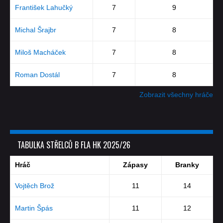
František Lahučký
7
9
Michal Šrajbr
7
8
Miloš Macháček
7
8
Roman Dostál
7
8
Zobrazit všechny hráče
TABULKA STŘELCŮ B FLA HK 2025/26
Hráč
Zápasy
Branky
Vojtěch Brož
11
14
Martin Špás
11
12