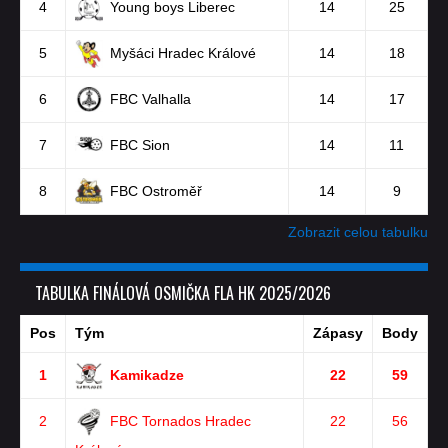
4
Young boys Liberec
14
25
5
Myšáci Hradec Králové
14
18
6
FBC Valhalla
14
17
7
FBC Sion
14
11
8
FBC Ostroměř
14
9
Zobrazit celou tabulku
TABULKA FINÁLOVÁ OSMIČKA FLA HK 2025/2026
Pos
Tým
Zápasy
Body
1
Kamikadze
22
59
2
FBC Tornados Hradec
22
56