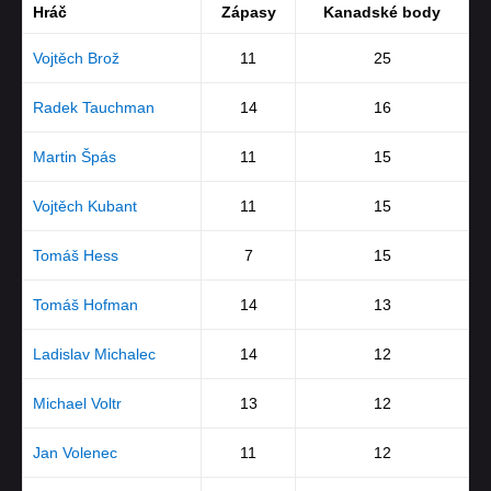
Hráč
Zápasy
Kanadské body
Vojtěch Brož
11
25
Radek Tauchman
14
16
Martin Špás
11
15
Vojtěch Kubant
11
15
Tomáš Hess
7
15
Tomáš Hofman
14
13
Ladislav Michalec
14
12
Michael Voltr
13
12
Jan Volenec
11
12