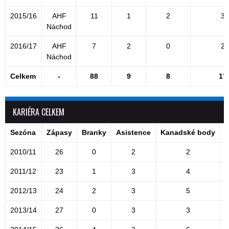
2015/16
AHF
11
1
2
3
Náchod
2016/17
AHF
7
2
0
2
Náchod
Celkem
-
88
9
8
17
KARIÉRA CELKEM
Sezóna
Zápasy
Branky
Asistence
Kanadské body
T
2010/11
26
0
2
2
2011/12
23
1
3
4
2012/13
24
2
3
5
2013/14
27
0
3
3