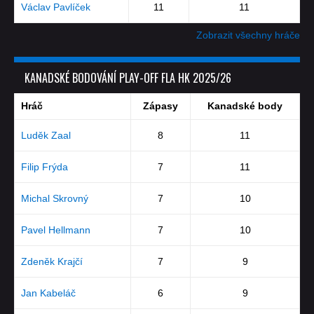
Václav Pavlíček
11
11
Zobrazit všechny hráče
KANADSKÉ BODOVÁNÍ PLAY-OFF FLA HK 2025/26
Hráč
Zápasy
Kanadské body
Luděk Zaal
8
11
Filip Frýda
7
11
Michal Skrovný
7
10
Pavel Hellmann
7
10
Zdeněk Krajčí
7
9
Jan Kabeláč
6
9