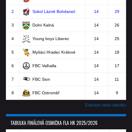
2
Sokol Lázně Bohdaneč
14
29
3
Dolní Kalná
14
26
4
Young boys Liberec
14
25
5
Myšáci Hradec Králové
14
18
6
FBC Valhalla
14
17
7
FBC Sion
14
11
8
FBC Ostroměř
14
9
Zobrazit celou tabulku
TABULKA FINÁLOVÁ OSMIČKA FLA HK 2025/2026