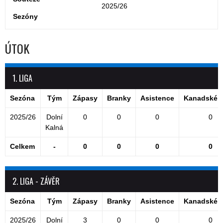
2025/26
Sezóny
ÚTOK
1. LIGA
Sezóna
Tým
Zápasy
Branky
Asistence
Kanadské 
2025/26
Dolní
0
0
0
0
Kalná
Celkem
-
0
0
0
0
2. LIGA - ZÁVĚR
Sezóna
Tým
Zápasy
Branky
Asistence
Kanadské 
2025/26
Dolní
3
0
0
0