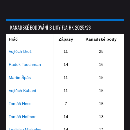
KANADSKÉ BODOVÁNÍ B LIGY FLA HK 2025/26
Hráč
Zápasy
Kanadské body
Vojtěch Brož
11
25
Radek Tauchman
14
16
Martin Špás
11
15
Vojtěch Kubant
11
15
Tomáš Hess
7
15
Tomáš Hofman
14
13
Ladislav Michalec
14
12