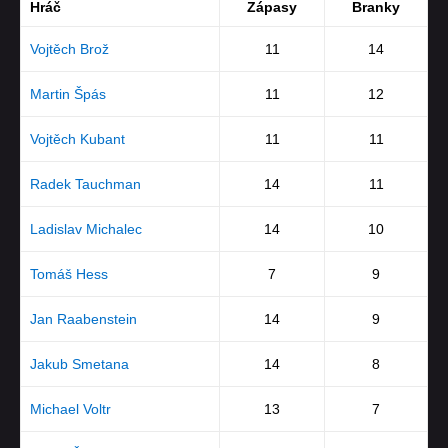
Hráč
Zápasy
Branky
Vojtěch Brož
11
14
Martin Špás
11
12
Vojtěch Kubant
11
11
Radek Tauchman
14
11
Ladislav Michalec
14
10
Tomáš Hess
7
9
Jan Raabenstein
14
9
Jakub Smetana
14
8
Michael Voltr
13
7