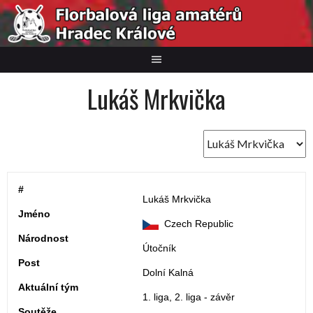
Skip
to
content
Lukáš Mrkvička
#
Lukáš Mrkvička
Jméno
Czech Republic
Národnost
Útočník
Post
Dolní Kalná
Aktuální tým
1. liga, 2. liga - závěr
Soutěže