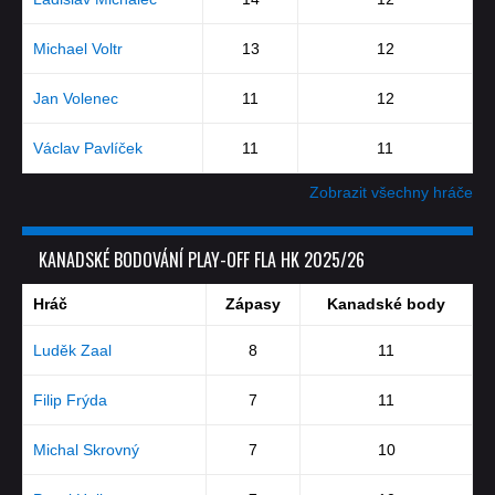
Michael Voltr
13
12
Jan Volenec
11
12
Václav Pavlíček
11
11
Zobrazit všechny hráče
KANADSKÉ BODOVÁNÍ PLAY-OFF FLA HK 2025/26
Hráč
Zápasy
Kanadské body
Luděk Zaal
8
11
Filip Frýda
7
11
Michal Skrovný
7
10