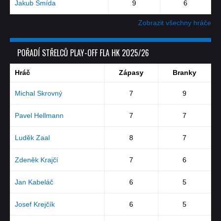
Jakub Šmída
9
6
Zobrazit všechny hráče
POŘADÍ STŘELCŮ PLAY-OFF FLA HK 2025/26
Hráč
Zápasy
Branky
Michal Skrovný
7
9
Pavel Hellmann
7
7
Luděk Zaal
8
7
Zdeněk Krajčí
7
6
Jan Kabeláč
6
5
Josef Krejčík
6
5