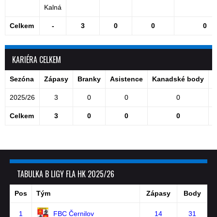
Kalná
Celkem
-
3
0
0
0
KARIÉRA CELKEM
Sezóna
Zápasy
Branky
Asistence
Kanadské body
T
2025/26
3
0
0
0
Celkem
3
0
0
0
TABULKA B LIGY FLA HK 2025/26
Pos
Tým
Zápasy
Body
1
FBC Černilov
14
31