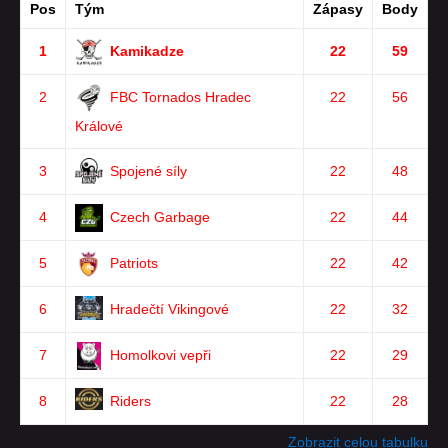
Pos
Tým
Zápasy
Body
1
Kamikadze
22
59
2
FBC Tornados Hradec
22
56
Králové
3
Spojené síly
22
48
4
Czech Garbage
22
44
5
Patriots
22
42
6
Hradečtí Vikingové
22
32
7
Homolkovi vepři
22
29
8
Riders
22
28
Zobrazit celou tabulku