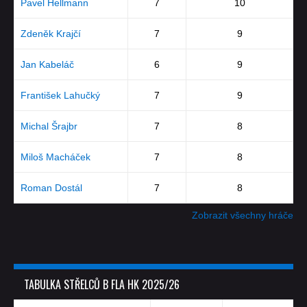
Pavel Hellmann
7
10
Zdeněk Krajčí
7
9
Jan Kabeláč
6
9
František Lahučký
7
9
Michal Šrajbr
7
8
Miloš Macháček
7
8
Roman Dostál
7
8
Zobrazit všechny hráče
TABULKA STŘELCŮ B FLA HK 2025/26