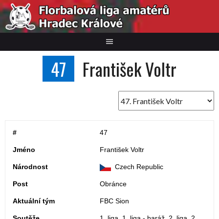
Skip
to
content
47
František Voltr
#
47
Jméno
František Voltr
Národnost
Czech Republic
Post
Obránce
Aktuální tým
FBC Sion
Soutěže
1. liga, 1. liga - baráž, 2. liga, 2.