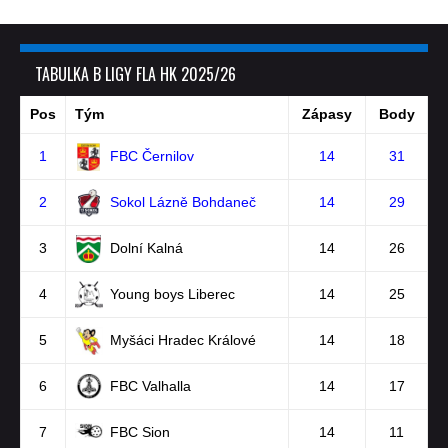
TABULKA B LIGY FLA HK 2025/26
Pos
Tým
Zápasy
Body
1
FBC Černilov
14
31
2
Sokol Lázně Bohdaneč
14
29
3
Dolní Kalná
14
26
4
Young boys Liberec
14
25
5
Myšáci Hradec Králové
14
18
6
FBC Valhalla
14
17
7
FBC Sion
14
11