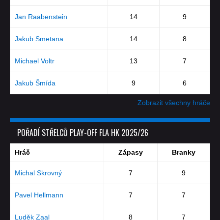
Jan Raabenstein
14
9
Jakub Smetana
14
8
Michael Voltr
13
7
Jakub Šmída
9
6
Zobrazit všechny hráče
POŘADÍ STŘELCŮ PLAY-OFF FLA HK 2025/26
Hráč
Zápasy
Branky
Michal Skrovný
7
9
Pavel Hellmann
7
7
Luděk Zaal
8
7