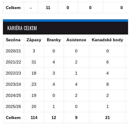
Celkem
-
11
0
0
0
KARIÉRA CELKEM
Sezóna
Zápasy
Branky
Asistence
Kanadské body
T
2020/21
3
0
0
0
2021/22
31
4
2
6
2022/23
18
3
1
4
2023/24
23
4
4
8
2024/25
19
0
2
2
2025/26
20
1
0
1
Celkem
114
12
9
21