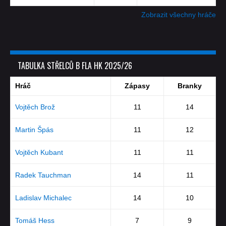
Zobrazit všechny hráče
TABULKA STŘELCŮ B FLA HK 2025/26
Hráč
Zápasy
Branky
Vojtěch Brož
11
14
Martin Špás
11
12
Vojtěch Kubant
11
11
Radek Tauchman
14
11
Ladislav Michalec
14
10
Tomáš Hess
7
9