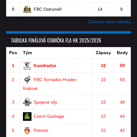
8
FBC Ostroměř
14
9
Zobrazit celou tabulku
TABULKA FINÁLOVÁ OSMIČKA FLA HK 2025/2026
Pos
Tým
Zápasy
Body
1
Kamikadze
22
59
2
FBC Tornados Hradec
22
56
Králové
3
Spojené síly
22
48
4
Czech Garbage
22
44
5
Patriots
22
42