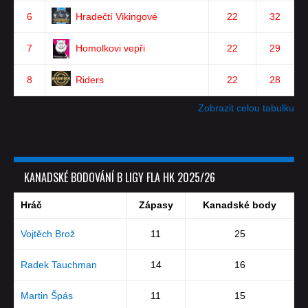
6
Hradečtí Vikingové
22
32
7
Homolkovi vepři
22
29
8
Riders
22
28
Zobrazit celou tabulku
KANADSKÉ BODOVÁNÍ B LIGY FLA HK 2025/26
Hráč
Zápasy
Kanadské body
Vojtěch Brož
11
25
Radek Tauchman
14
16
Martin Špás
11
15