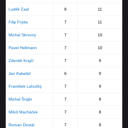
Luděk Zaal
8
11
Filip Frýda
7
11
Michal Skrovný
7
10
Pavel Hellmann
7
10
Zdeněk Krajčí
7
9
Jan Kabeláč
6
9
František Lahučký
7
9
Michal Šrajbr
7
8
Miloš Macháček
7
8
Roman Dostál
7
8