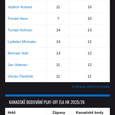
Vojtěch Kubant
11
15
Tomáš Hess
7
15
Tomáš Hofman
14
13
Ladislav Michalec
14
12
Michael Voltr
13
12
Jan Volenec
11
12
Václav Pavlíček
11
11
Zobrazit všechny hráče
KANADSKÉ BODOVÁNÍ PLAY-OFF FLA HK 2025/26
Hráč
Zápasy
Kanadské body