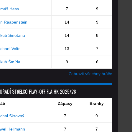
omáš Hess
7
9
an Raabenstein
14
9
akub Smetana
14
8
chael Voltr
13
7
akub Šmída
9
6
Zobrazit všechny hráče
OŘADÍ STŘELCŮ PLAY-OFF FLA HK 2025/26
ráč
Zápasy
Branky
chal Skrovný
7
9
vel Hellmann
7
7