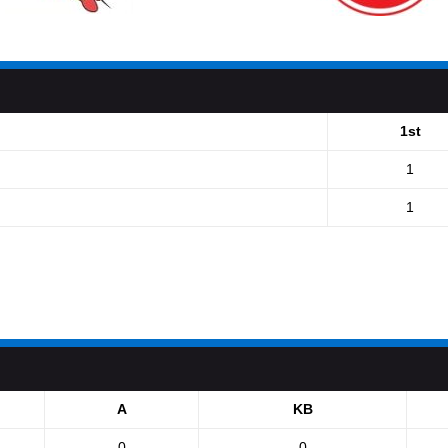
1st
1
1
A
KB
0
0