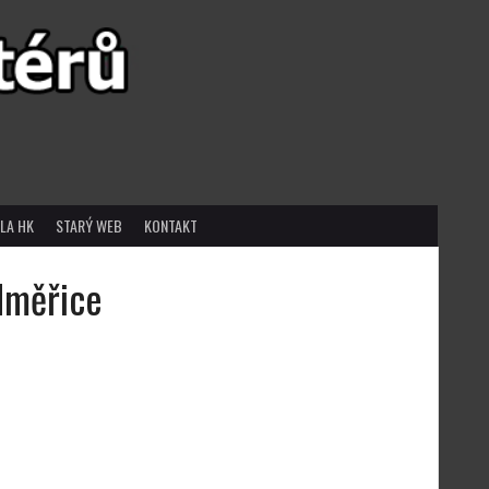
LA HK
STARÝ WEB
KONTAKT
dměřice