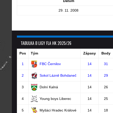
Datum
29. 11. 2008
TABULKA B LIGY FLA HK 2025/26
Pos
Tým
Zápasy
Body
1
FBC Černilov
14
31
2
Sokol Lázně Bohdaneč
14
29
3
Dolní Kalná
14
26
4
Young boys Liberec
14
25
5
Myšáci Hradec Králové
14
18