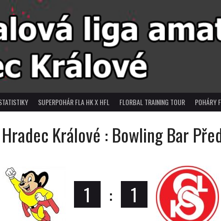
STATISTIKY
SUPERPOHÁR FLA HK X HFL
FLORBAL TRAINING TOUR
POHÁRY F
 Hradec Králové : Bowling Bar Pře
1
:
1