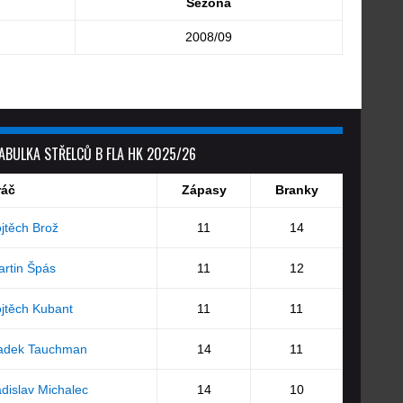
Sezóna
2008/09
ABULKA STŘELCŮ B FLA HK 2025/26
ráč
Zápasy
Branky
jtěch Brož
11
14
rtin Špás
11
12
jtěch Kubant
11
11
adek Tauchman
14
11
dislav Michalec
14
10