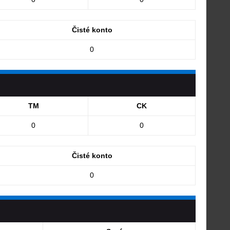
Čisté konto
0
TM
CK
0
0
Čisté konto
0