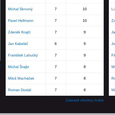
Michal Skrovný
7
10
Lu
Pavel Hellmann
7
10
Zd
Zdeněk Krajčí
7
9
Ja
Jan Kabeláč
6
9
Jo
František Lahučký
7
9
Fi
u
Michal Šrajbr
7
8
Mi
Miloš Macháček
7
8
R
Roman Dostál
7
8
M
Zobrazit všechny hráče