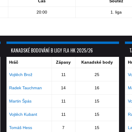
Čas
Soutěž
20:00
1. liga
KANADSKÉ BODOVÁNÍ B LIGY FLA HK 2025/26
T
Hráč
Zápasy
Kanadské body
H
Vojtěch Brož
11
25
Vo
Radek Tauchman
14
16
Ma
Martin Špás
11
15
Vo
Vojtěch Kubant
11
15
R
Tomáš Hess
7
15
La