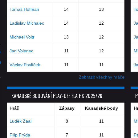
Tomáš Hofman
14
13
T
Ladislav Michalec
14
12
J
Michael Voltr
13
12
J
Jan Volenec
11
12
Mi
u
Václav Pavlíček
11
11
J
Zobrazit všechny hráče
KANADSKÉ BODOVÁNÍ PLAY-OFF FLA HK 2025/26
P
Hráč
Zápasy
Kanadské body
H
Luděk Zaal
8
11
Mi
Filip Frýda
7
11
Pa