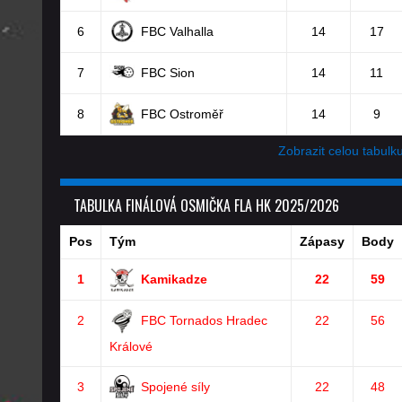
6
FBC Valhalla
14
17
7
FBC Sion
14
11
8
FBC Ostroměř
14
9
Zobrazit celou tabulk
TABULKA FINÁLOVÁ OSMIČKA FLA HK 2025/2026
Pos
Tým
Zápasy
Body
1
Kamikadze
22
59
2
FBC Tornados Hradec
22
56
Králové
3
Spojené síly
22
48