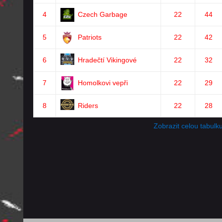
4
Czech Garbage
22
44
5
Patriots
22
42
6
Hradečtí Vikingové
22
32
7
Homolkovi vepři
22
29
8
Riders
22
28
Zobrazit celou tabulk