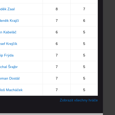
děk Zaal
8
7
eněk Krajčí
7
6
n Kabeláč
6
5
sef Krejčík
6
5
lip Frýda
7
5
chal Šrajbr
7
5
oman Dostál
7
5
iloš Macháček
7
5
Zobrazit všechny hráče