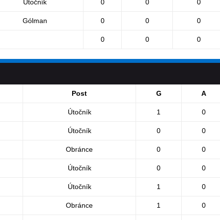
Útočník
0
0
0
Gólman
0
0
0
0
0
0
Post
G
A
Útočník
1
0
Útočník
0
0
Obránce
0
0
Útočník
0
0
Útočník
1
0
Obránce
1
0