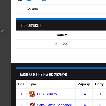
Celkem
PODROBNOSTI
Datum
25. 1. 2020
TABULKA B LIGY FLA HK 2025/26
Pos
Tým
Zápasy
Body
1
FBC Černilov
14
31
2
Sokol Lázně Bohdaneč
14
29