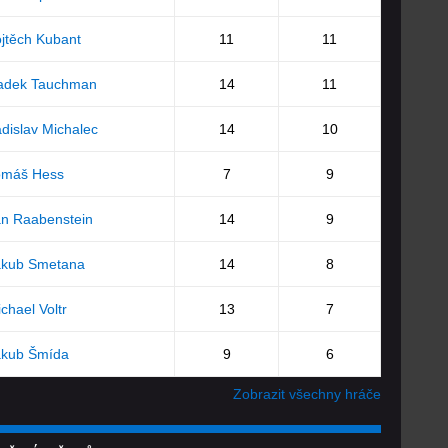
jtěch Kubant
11
11
adek Tauchman
14
11
dislav Michalec
14
10
omáš Hess
7
9
an Raabenstein
14
9
akub Smetana
14
8
chael Voltr
13
7
akub Šmída
9
6
Zobrazit všechny hráče