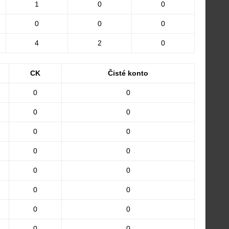
1
0
0
0
0
0
4
2
0
CK
Čisté konto
0
0
0
0
0
0
0
0
0
0
0
0
0
0
0
0