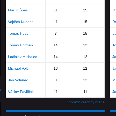
Martin Špás
11
15
Vo
Vojtěch Kubant
11
15
R
Tomáš Hess
7
15
La
Tomáš Hofman
14
13
T
Ladislav Michalec
14
12
J
Michael Voltr
13
12
J
Jan Volenec
11
12
Mi
u
Václav Pavlíček
11
11
J
Zobrazit všechny hráče