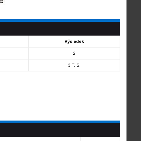
Výsledek
2
3 T. S.