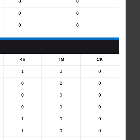
0
0
0
0
0
0
KB
TM
CK
1
0
0
0
2
0
0
0
0
0
0
0
1
0
0
1
0
0