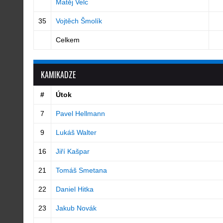
Matěj Velc
35
Vojtěch Šmolík
Celkem
KAMIKADZE
#
Útok
7
Pavel Hellmann
9
Lukáš Walter
16
Jiří Kašpar
21
Tomáš Smetana
22
Daniel Hitka
23
Jakub Novák