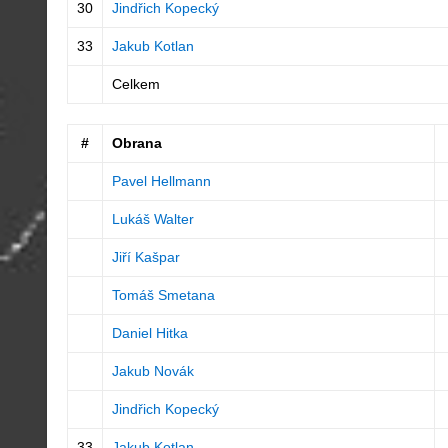
30
Jindřich Kopecký
33
Jakub Kotlan
Celkem
#
Obrana
Pavel Hellmann
Lukáš Walter
Jiří Kašpar
Tomáš Smetana
Daniel Hitka
Jakub Novák
Jindřich Kopecký
33
Jakub Kotlan