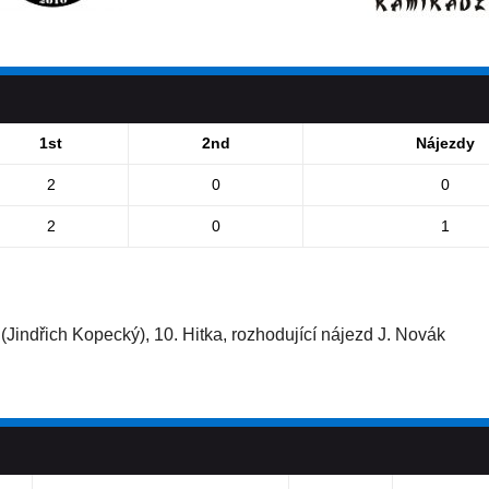
1st
2nd
Nájezdy
2
0
0
2
0
1
 (Jindřich Kopecký), 10. Hitka, rozhodující nájezd J. Novák