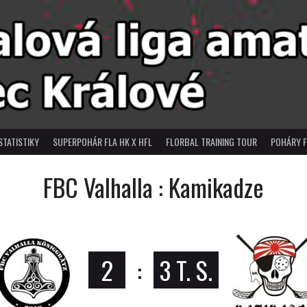
STATISTIKY
SUPERPOHÁR FLA HK X HFL
FLORBAL TRAINING TOUR
POHÁRY F
FBC Valhalla : Kamikadze
2
:
3 T. S.