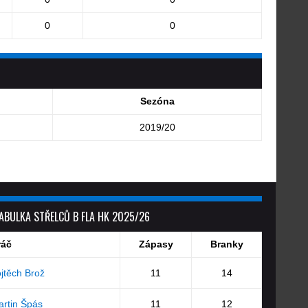
0
0
Sezóna
2019/20
ABULKA STŘELCŮ B FLA HK 2025/26
ráč
Zápasy
Branky
jtěch Brož
11
14
rtin Špás
11
12