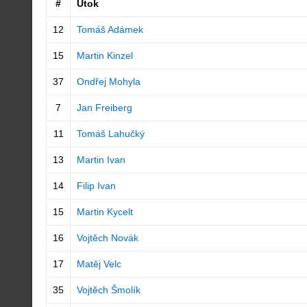
#
Útok
12
Tomáš Adámek
15
Martin Kinzel
37
Ondřej Mohyla
7
Jan Freiberg
11
Tomáš Lahučký
13
Martin Ivan
14
Filip Ivan
15
Martin Kycelt
16
Vojtěch Novák
17
Matěj Velc
35
Vojtěch Šmolík