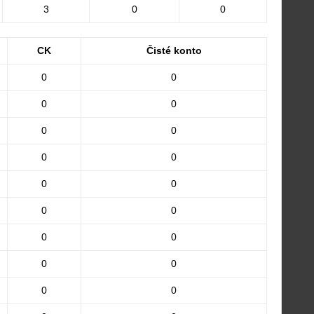
3
0
0
CK
Čisté konto
0
0
0
0
0
0
0
0
0
0
0
0
0
0
0
0
0
0