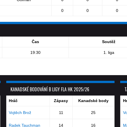
0
0
0
Čas
Soutěž
19:30
1. liga
KANADSKÉ BODOVÁNÍ B LIGY FLA HK 2025/26
T
Hráč
Zápasy
Kanadské body
H
Vojtěch Brož
11
25
Vo
Radek Tauchman
14
16
Ma