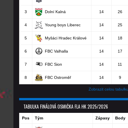
3
Dolní Kalná
14
26
4
Young boys Liberec
14
25
5
Myšáci Hradec Králové
14
18
6
FBC Valhalla
14
17
7
FBC Sion
14
11
8
FBC Ostroměř
14
9
Zobrazit celou tabulk
TABULKA FINÁLOVÁ OSMIČKA FLA HK 2025/2026
Pos
Tým
Zápasy
Body