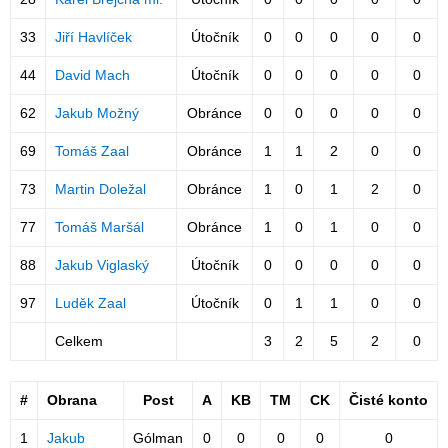
33
Jiří Havlíček
Útočník
0
0
0
0
0
44
David Mach
Útočník
0
0
0
0
0
62
Jakub Možný
Obránce
0
0
0
0
0
69
Tomáš Zaal
Obránce
1
1
2
0
0
73
Martin Doležal
Obránce
1
0
1
2
0
77
Tomáš Maršál
Obránce
1
0
1
0
0
88
Jakub Viglaský
Útočník
0
0
0
0
0
97
Luděk Zaal
Útočník
0
1
1
0
0
Celkem
3
2
5
2
0
#
Obrana
Post
A
KB
TM
CK
Čisté konto
1
Jakub
Gólman
0
0
0
0
0