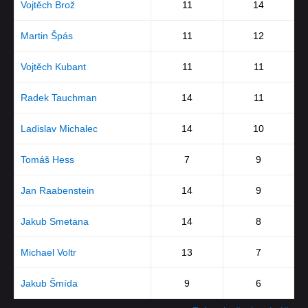
Vojtěch Brož
11
14
Martin Špás
11
12
Vojtěch Kubant
11
11
Radek Tauchman
14
11
Ladislav Michalec
14
10
Tomáš Hess
7
9
Jan Raabenstein
14
9
Jakub Smetana
14
8
Michael Voltr
13
7
Jakub Šmída
9
6