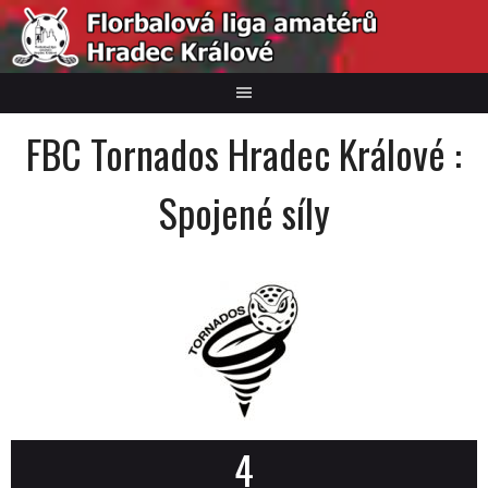
Skip
to
content
FBC Tornados Hradec Králové :
Spojené síly
4