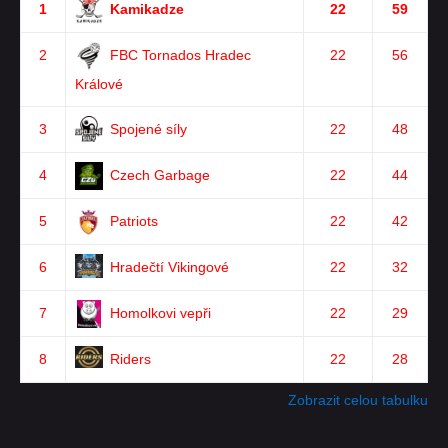
1
Kamikadze
22
59
2
FBC Tornados Hradec
22
56
Králové
3
Spojené síly
22
48
4
Czech Garbage
22
44
5
Patriots
22
42
6
Hradečtí Vikingové
22
32
7
Homolkovi vepři
22
29
8
Riders
22
28
Zobrazit celou tabulku