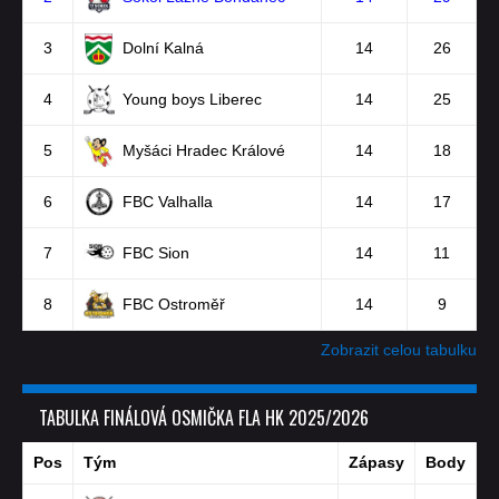
3
Dolní Kalná
14
26
4
Young boys Liberec
14
25
5
Myšáci Hradec Králové
14
18
6
FBC Valhalla
14
17
7
FBC Sion
14
11
8
FBC Ostroměř
14
9
Zobrazit celou tabulku
TABULKA FINÁLOVÁ OSMIČKA FLA HK 2025/2026
Pos
Tým
Zápasy
Body