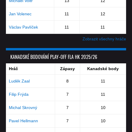
Michael Voltr
13
12
Jan Volenec
11
12
Václav Pavlíček
11
11
Zobrazit všechny hráče
KANADSKÉ BODOVÁNÍ PLAY-OFF FLA HK 2025/26
Hráč
Zápasy
Kanadské body
Luděk Zaal
8
11
Filip Frýda
7
11
Michal Skrovný
7
10
Pavel Hellmann
7
10