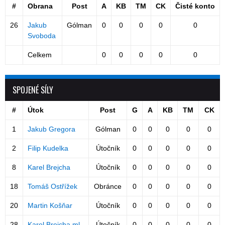
#
Obrana
Post
A
KB
TM
CK
Čisté konto
26
Jakub
Gólman
0
0
0
0
0
Svoboda
Celkem
0
0
0
0
0
SPOJENÉ SÍLY
#
Útok
Post
G
A
KB
TM
CK
1
Jakub Gregora
Gólman
0
0
0
0
0
2
Filip Kudelka
Útočník
0
0
0
0
0
8
Karel Brejcha
Útočník
0
0
0
0
0
18
Tomáš Ostřížek
Obránce
0
0
0
0
0
20
Martin Košňar
Útočník
0
0
0
0
0
28
Karel Brejcha ml.
Útočník
0
0
0
0
0