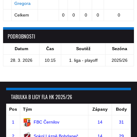
Gregora
Celkem
0
0
0
0
0
PODROBNOSTI
Datum
Čas
Soutěž
Sezóna
28. 3. 2026
10:15
1. liga - playoff
2025/26
TABULKA B LIGY FLA HK 2025/26
Pos
Tým
Zápasy
Body
1
FBC Černilov
14
31
2
Sokol Lázně Bohdaneč
14
29