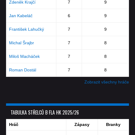
Zdeněk Krajčí
7
9
Jan Kabeláč
6
9
František Lahučký
7
9
Michal Šrajbr
7
8
Miloš Macháček
7
8
Roman Dostál
7
8
Zobrazit všechny hráče
TABULKA STŘELCŮ B FLA HK 2025/26
Hráč
Zápasy
Branky