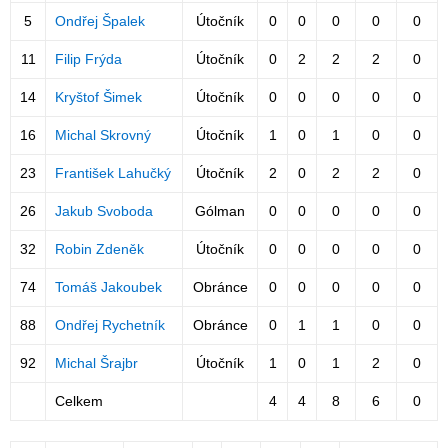
5
Ondřej Špalek
Útočník
0
0
0
0
0
11
Filip Frýda
Útočník
0
2
2
2
0
14
Kryštof Šimek
Útočník
0
0
0
0
0
16
Michal Skrovný
Útočník
1
0
1
0
0
23
František Lahučký
Útočník
2
0
2
2
0
26
Jakub Svoboda
Gólman
0
0
0
0
0
32
Robin Zdeněk
Útočník
0
0
0
0
0
74
Tomáš Jakoubek
Obránce
0
0
0
0
0
88
Ondřej Rychetník
Obránce
0
1
1
0
0
92
Michal Šrajbr
Útočník
1
0
1
2
0
Celkem
4
4
8
6
0