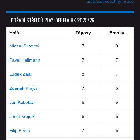
Zobrazit všechny hráče
POŘADÍ STŘELCŮ PLAY-OFF FLA HK 2025/26
Hráč
Zápasy
Branky
Michal Skrovný
7
9
Pavel Hellmann
7
7
Luděk Zaal
8
7
Zdeněk Krajčí
7
6
Jan Kabeláč
6
5
Josef Krejčík
6
5
Filip Frýda
7
5