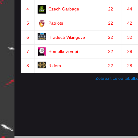
4
Czech Garbage
22
44
5
Patriots
22
42
6
Hradečtí Vikingové
22
32
7
Homolkovi vepři
22
29
8
Riders
22
28
Zobrazit celou tabulk