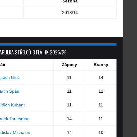
Sezóna
2013/14
ABULKA STŘELCŮ B FLA HK 2025/26
ráč
Zápasy
Branky
jtěch Brož
11
14
rtin Špás
11
12
jtěch Kubant
11
11
adek Tauchman
14
11
dislav Michalec
14
10