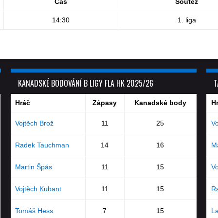
Čas
Soutěž
14:30
1. liga
KANADSKÉ BODOVÁNÍ B LIGY FLA HK 2025/26
T
Hráč
Zápasy
Kanadské body
H
Vojtěch Brož
11
25
Vo
Radek Tauchman
14
16
Ma
Martin Špás
11
15
Vo
Vojtěch Kubant
11
15
R
Tomáš Hess
7
15
La