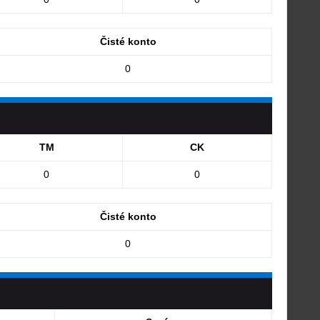
Čisté konto
0
TM
CK
0
0
Čisté konto
0