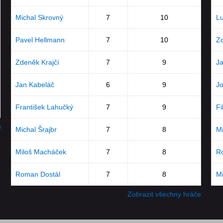
Michal Skrovný
7
10
Lu
Pavel Hellmann
7
10
Zd
Zdeněk Krajčí
7
9
Ja
Jan Kabeláč
6
9
Jo
František Lahučký
7
9
Fi
u
Michal Šrajbr
7
8
Mi
Miloš Macháček
7
8
R
Roman Dostál
7
8
M
Zobrazit všechny hráče