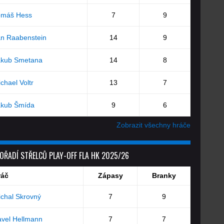
omáš Hess
7
9
an Raabenstein
14
9
akub Smetana
14
8
chael Voltr
13
7
akub Šmída
9
6
Zobrazit všechny hráče
OŘADÍ STŘELCŮ PLAY-OFF FLA HK 2025/26
ráč
Zápasy
Branky
chal Skrovný
7
9
vel Hellmann
7
7