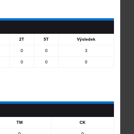
2T
5T
Výsledek
0
0
3
0
0
0
TM
CK
0
0