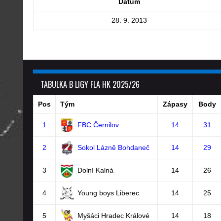
Datum
28. 9. 2013
TABULKA B LIGY FLA HK 2025/26
Pos
Tým
Zápasy
Body
1
FBC Černilov
14
31
2
Sokol Lázně Bohdaneč
14
29
3
Dolní Kalná
14
26
4
Young boys Liberec
14
25
5
Myšáci Hradec Králové
14
18