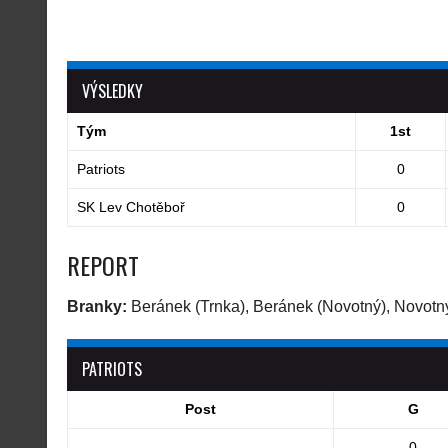
VÝSLEDKY
Tým
1st
Patriots
0
SK Lev Chotěboř
0
REPORT
Branky:
Beránek (Trnka), Beránek (Novotný), Novotn
PATRIOTS
Post
G
0