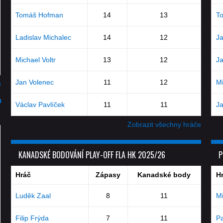
Tomáš Hofman
14
13
T
Ladislav Michalec
14
12
J
Michael Voltr
13
12
J
Jan Volenec
11
12
Mi
u
Václav Pavlíček
11
11
J
Zobrazit všechny hráče
KANADSKÉ BODOVÁNÍ PLAY-OFF FLA HK 2025/26
P
Hráč
Zápasy
Kanadské body
H
Luděk Zaal
8
11
Mi
Filip Frýda
7
11
Pa