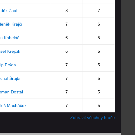
děk Zaal
8
7
eněk Krajčí
7
6
n Kabeláč
6
5
sef Krejčík
6
5
lip Frýda
7
5
chal Šrajbr
7
5
oman Dostál
7
5
iloš Macháček
7
5
Zobrazit všechny hráče