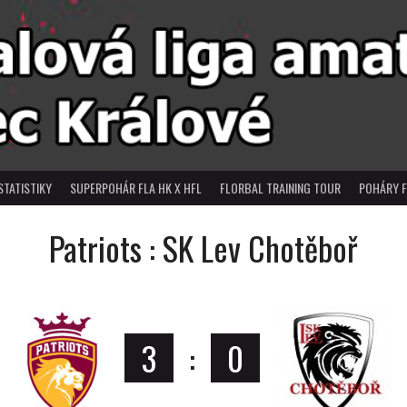
STATISTIKY
SUPERPOHÁR FLA HK X HFL
FLORBAL TRAINING TOUR
POHÁRY F
Patriots : SK Lev Chotěboř
3
:
0