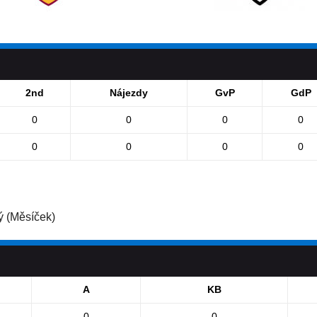
2nd
Nájezdy
GvP
GdP
0
0
0
0
0
0
0
0
ý (Měsíček)
A
KB
0
0