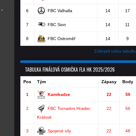
6
FBC Valhalla
14
17
7
FBC Sion
14
11
8
FBC Ostroměř
14
9
Zobrazit celou tabulk
TABULKA FINÁLOVÁ OSMIČKA FLA HK 2025/2026
Pos
Tým
Zápasy
Body
1
Kamikadze
22
59
2
FBC Tornados Hradec
22
56
Králové
3
Spojené síly
22
48