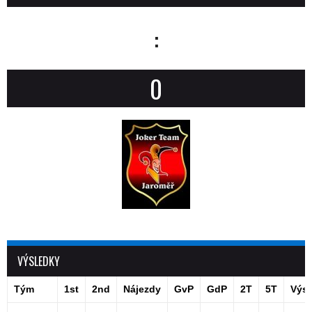
:
0
VÝSLEDKY
Tým
1st
2nd
Nájezdy
GvP
GdP
2T
5T
Výsl