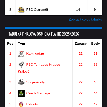
8
FBC Ostroměř
14
9
Zobrazit celou tabulku
TABULKA FINÁLOVÁ OSMIČKA FLA HK 2025/2026
Pos
Tým
Zápasy
Body
1
Kamikadze
22
59
2
FBC Tornados Hradec
22
56
Králové
3
Spojené síly
22
48
4
Czech Garbage
22
44
5
Patriots
22
42