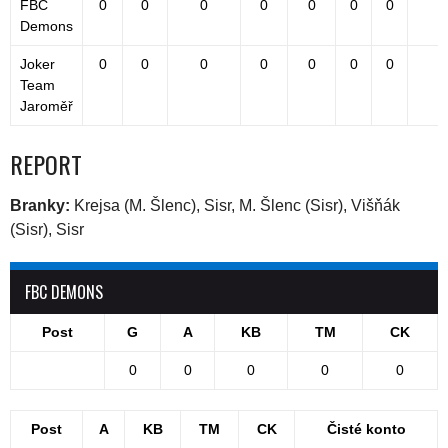
FBC
0
0
0
0
0
0
0
Demons
Joker
0
0
0
0
0
0
0
Team
Jaroměř
REPORT
Branky:
Krejsa (M. Šlenc), Sisr, M. Šlenc (Sisr), Višňák
(Sisr), Sisr
FBC DEMONS
Post
G
A
KB
TM
CK
0
0
0
0
0
Post
A
KB
TM
CK
Čisté konto