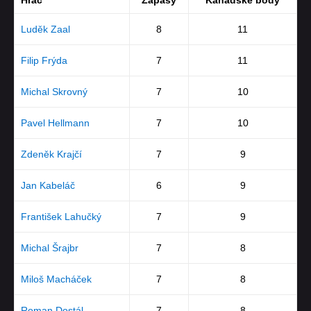
Hráč
Zápasy
Kanadské body
Luděk Zaal
8
11
Filip Frýda
7
11
Michal Skrovný
7
10
Pavel Hellmann
7
10
Zdeněk Krajčí
7
9
Jan Kabeláč
6
9
František Lahučký
7
9
Michal Šrajbr
7
8
Miloš Macháček
7
8
Roman Dostál
7
8