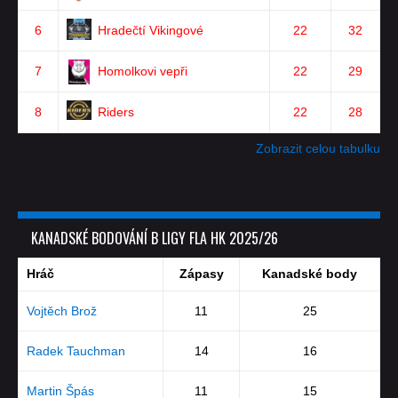
6
Hradečtí Vikingové
22
32
7
Homolkovi vepři
22
29
8
Riders
22
28
Zobrazit celou tabulku
KANADSKÉ BODOVÁNÍ B LIGY FLA HK 2025/26
Hráč
Zápasy
Kanadské body
Vojtěch Brož
11
25
Radek Tauchman
14
16
Martin Špás
11
15