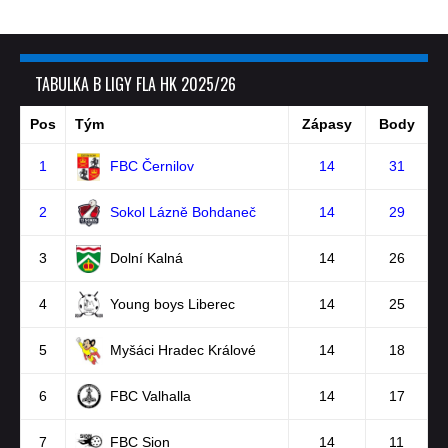
TABULKA B LIGY FLA HK 2025/26
Pos
Tým
Zápasy
Body
1
FBC Černilov
14
31
2
Sokol Lázně Bohdaneč
14
29
3
Dolní Kalná
14
26
4
Young boys Liberec
14
25
5
Myšáci Hradec Králové
14
18
6
FBC Valhalla
14
17
7
FBC Sion
14
11