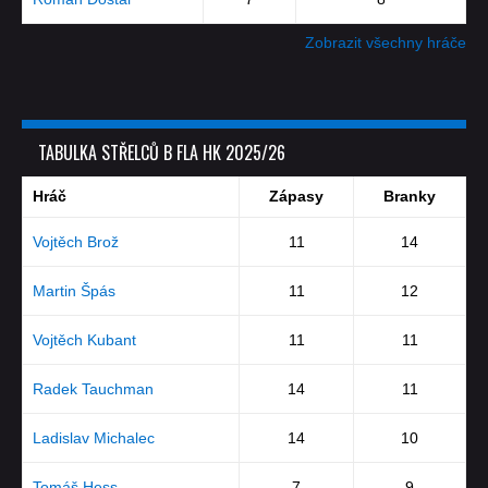
Zobrazit všechny hráče
TABULKA STŘELCŮ B FLA HK 2025/26
Hráč
Zápasy
Branky
Vojtěch Brož
11
14
Martin Špás
11
12
Vojtěch Kubant
11
11
Radek Tauchman
14
11
Ladislav Michalec
14
10
Tomáš Hess
7
9