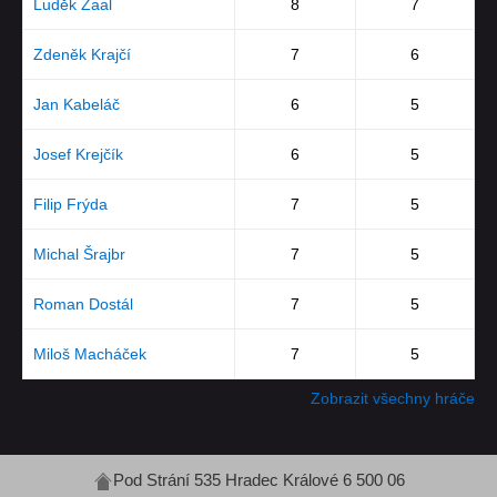
Luděk Zaal
8
7
Zdeněk Krajčí
7
6
Jan Kabeláč
6
5
Josef Krejčík
6
5
Filip Frýda
7
5
Michal Šrajbr
7
5
Roman Dostál
7
5
Miloš Macháček
7
5
Zobrazit všechny hráče
Pod Strání 535 Hradec Králové 6 500 06