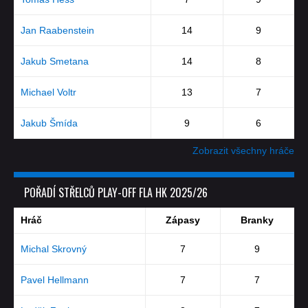
Jan Raabenstein
14
9
Jakub Smetana
14
8
Michael Voltr
13
7
Jakub Šmída
9
6
Zobrazit všechny hráče
POŘADÍ STŘELCŮ PLAY-OFF FLA HK 2025/26
Hráč
Zápasy
Branky
Michal Skrovný
7
9
Pavel Hellmann
7
7