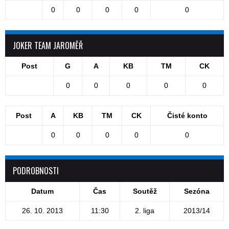
0
0
0
0
0
JOKER TEAM JAROMĚŘ
Post
G
A
KB
TM
CK
0
0
0
0
0
Post
A
KB
TM
CK
Čisté konto
0
0
0
0
0
PODROBNOSTI
Datum
Čas
Soutěž
Sezóna
26. 10. 2013
11:30
2. liga
2013/14