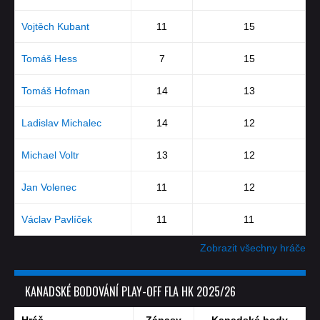
Vojtěch Kubant
11
15
Tomáš Hess
7
15
Tomáš Hofman
14
13
Ladislav Michalec
14
12
Michael Voltr
13
12
Jan Volenec
11
12
Václav Pavlíček
11
11
Zobrazit všechny hráče
KANADSKÉ BODOVÁNÍ PLAY-OFF FLA HK 2025/26