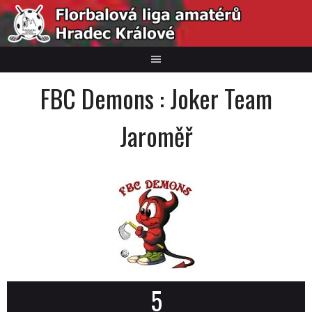
Skip
to
content
FBC Demons : Joker Team
Jaroměř
5