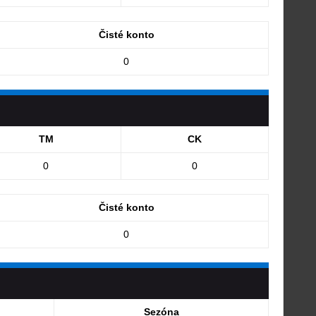
Čisté konto
0
TM
CK
0
0
Čisté konto
0
Sezóna