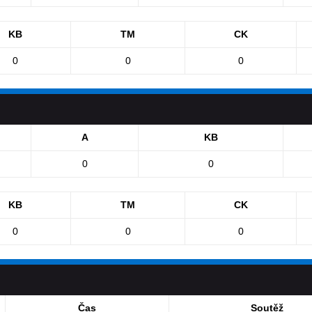
KB
TM
CK
0
0
0
A
KB
0
0
KB
TM
CK
0
0
0
Čas
Soutěž