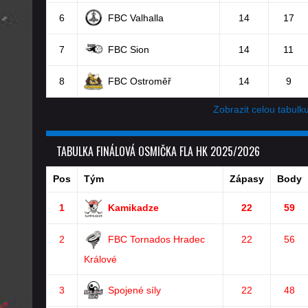
6
FBC Valhalla
14
17
7
FBC Sion
14
11
8
FBC Ostroměř
14
9
Zobrazit celou tabulk
TABULKA FINÁLOVÁ OSMIČKA FLA HK 2025/2026
Pos
Tým
Zápasy
Body
1
Kamikadze
22
59
2
FBC Tornados Hradec
22
56
Králové
3
Spojené síly
22
48