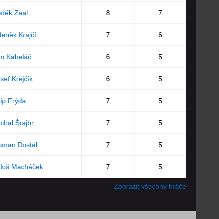
děk Zaal
8
7
eněk Krajčí
7
6
n Kabeláč
6
5
sef Krejčík
6
5
lip Frýda
7
5
chal Šrajbr
7
5
oman Dostál
7
5
iloš Macháček
7
5
Zobrazit všechny hráče