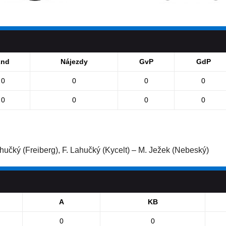
2nd
Nájezdy
GvP
GdP
0
0
0
0
0
0
0
0
ahučký (Freiberg), F. Lahučký (Kycelt) – M. Ježek (Nebeský)
A
KB
0
0