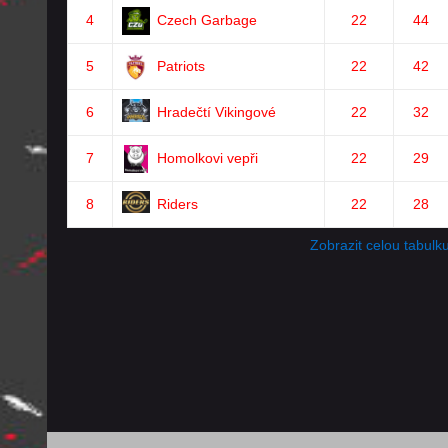
4
Czech Garbage
22
44
5
Patriots
22
42
6
Hradečtí Vikingové
22
32
7
Homolkovi vepři
22
29
8
Riders
22
28
Zobrazit celou tabulk