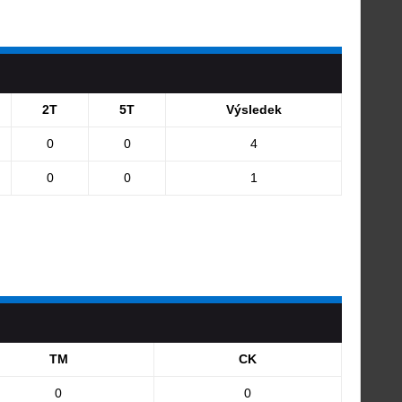
2T
5T
Výsledek
0
0
4
0
0
1
TM
CK
0
0