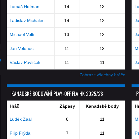
Tomáš Hofman
14
13
T
Ladislav Michalec
14
12
J
Michael Voltr
13
12
J
Jan Volenec
11
12
Mi
u
Václav Pavlíček
11
11
J
Zobrazit všechny hráče
KANADSKÉ BODOVÁNÍ PLAY-OFF FLA HK 2025/26
P
Hráč
Zápasy
Kanadské body
H
Luděk Zaal
8
11
Mi
Filip Frýda
7
11
Pa