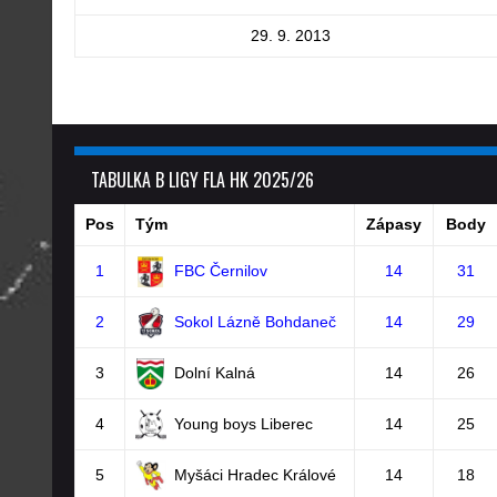
29. 9. 2013
TABULKA B LIGY FLA HK 2025/26
Pos
Tým
Zápasy
Body
1
FBC Černilov
14
31
2
Sokol Lázně Bohdaneč
14
29
3
Dolní Kalná
14
26
4
Young boys Liberec
14
25
5
Myšáci Hradec Králové
14
18