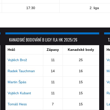
17:30
2. liga
KANADSKÉ BODOVÁNÍ B LIGY FLA HK 2025/26
T
Hráč
Zápasy
Kanadské body
H
Vojtěch Brož
11
25
Vo
Radek Tauchman
14
16
Ma
Martin Špás
11
15
Vo
Vojtěch Kubant
11
15
R
Tomáš Hess
7
15
La