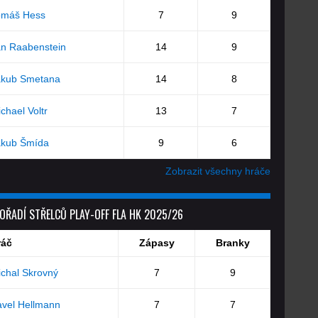
omáš Hess
7
9
an Raabenstein
14
9
akub Smetana
14
8
chael Voltr
13
7
akub Šmída
9
6
Zobrazit všechny hráče
OŘADÍ STŘELCŮ PLAY-OFF FLA HK 2025/26
ráč
Zápasy
Branky
chal Skrovný
7
9
vel Hellmann
7
7