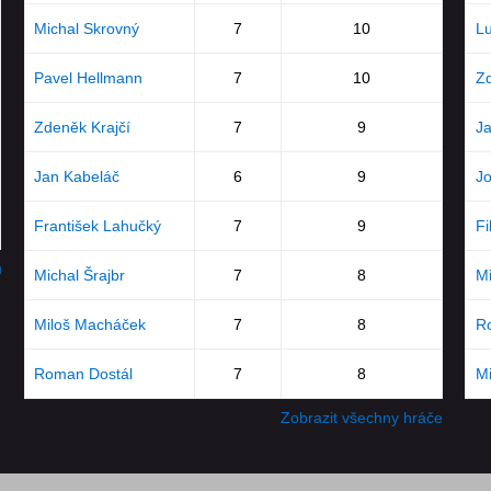
Michal Skrovný
7
10
Lu
Pavel Hellmann
7
10
Zd
Zdeněk Krajčí
7
9
Ja
Jan Kabeláč
6
9
Jo
František Lahučký
7
9
Fi
u
Michal Šrajbr
7
8
Mi
Miloš Macháček
7
8
R
Roman Dostál
7
8
M
Zobrazit všechny hráče