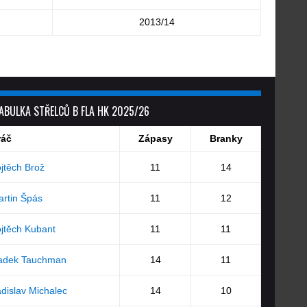
2013/14
ABULKA STŘELCŮ B FLA HK 2025/26
ráč
Zápasy
Branky
jtěch Brož
11
14
rtin Špás
11
12
jtěch Kubant
11
11
adek Tauchman
14
11
dislav Michalec
14
10