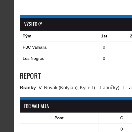
VÝSLEDKY
Tým
1st
FBC Valhalla
0
Los Negros
0
REPORT
Branky:
V. Novák (Kotyian), Kycelt (T. Lahučký), T. L
FBC VALHALLA
Post
G
0