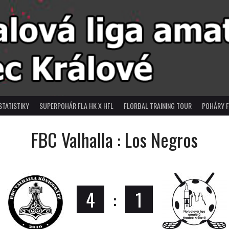
STATISTIKY
SUPERPOHÁR FLA HK X HFL
FLORBAL TRAINING TOUR
POHÁRY F
FBC Valhalla : Los Negros
4
:
1