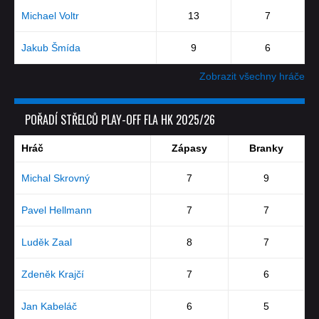
Michael Voltr
13
7
Jakub Šmída
9
6
Zobrazit všechny hráče
POŘADÍ STŘELCŮ PLAY-OFF FLA HK 2025/26
Hráč
Zápasy
Branky
Michal Skrovný
7
9
Pavel Hellmann
7
7
Luděk Zaal
8
7
Zdeněk Krajčí
7
6
Jan Kabeláč
6
5