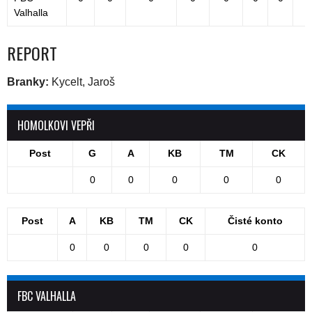
Valhalla
REPORT
Branky:
Kycelt, Jaroš
HOMOLKOVI VEPŘI
Post
G
A
KB
TM
CK
0
0
0
0
0
Post
A
KB
TM
CK
Čisté konto
0
0
0
0
0
FBC VALHALLA