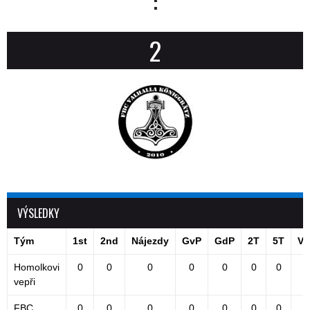
:
2
VÝSLEDKY
Tým
1st
2nd
Nájezdy
GvP
GdP
2T
5T
Vý
Homolkovi
0
0
0
0
0
0
0
vepři
FBC
0
0
0
0
0
0
0