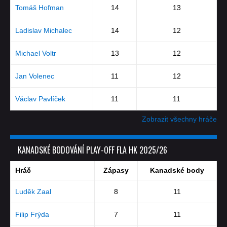
Tomáš Hofman
14
13
Ladislav Michalec
14
12
Michael Voltr
13
12
Jan Volenec
11
12
Václav Pavlíček
11
11
Zobrazit všechny hráče
KANADSKÉ BODOVÁNÍ PLAY-OFF FLA HK 2025/26
Hráč
Zápasy
Kanadské body
Luděk Zaal
8
11
Filip Frýda
7
11