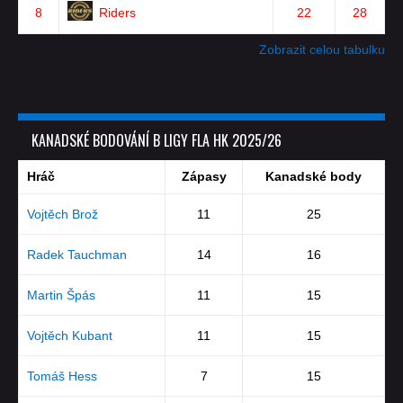
8
Riders
22
28
Zobrazit celou tabulku
KANADSKÉ BODOVÁNÍ B LIGY FLA HK 2025/26
Hráč
Zápasy
Kanadské body
Vojtěch Brož
11
25
Radek Tauchman
14
16
Martin Špás
11
15
Vojtěch Kubant
11
15
Tomáš Hess
7
15