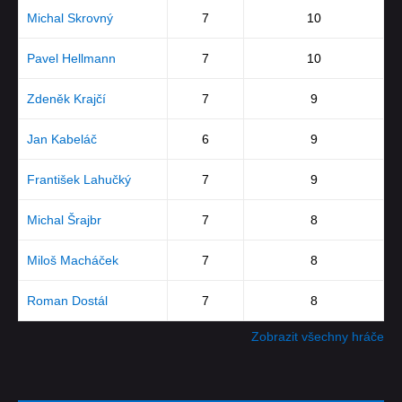
Michal Skrovný
7
10
Pavel Hellmann
7
10
Zdeněk Krajčí
7
9
Jan Kabeláč
6
9
František Lahučký
7
9
Michal Šrajbr
7
8
Miloš Macháček
7
8
Roman Dostál
7
8
Zobrazit všechny hráče