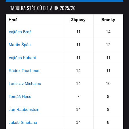
TABULKA STŘELCŮ B FLA HK 2025/26
Hráč
Zápasy
Branky
Vojtěch Brož
11
14
Martin Špás
11
12
Vojtěch Kubant
11
11
Radek Tauchman
14
11
Ladislav Michalec
14
10
Tomáš Hess
7
9
Jan Raabenstein
14
9
Jakub Smetana
14
8