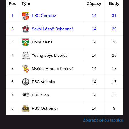
Pos
Tým
Zápasy
Body
1
FBC Černilov
14
31
2
Sokol Lázně Bohdaneč
14
29
3
Dolní Kalná
14
26
4
Young boys Liberec
14
25
5
Myšáci Hradec Králové
14
18
6
FBC Valhalla
14
17
7
FBC Sion
14
11
8
FBC Ostroměř
14
9
Zobrazit celou tabulku