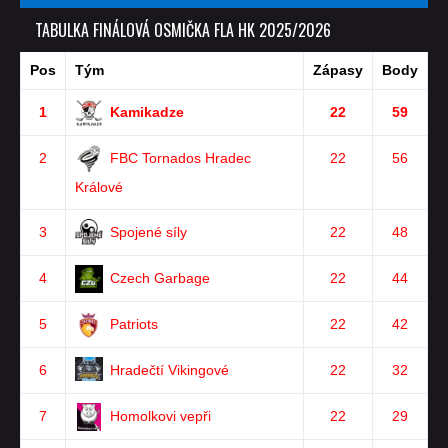
TABULKA FINÁLOVÁ OSMIČKA FLA HK 2025/2026
Pos
Tým
Zápasy
Body
1
Kamikadze
22
59
2
FBC Tornados Hradec
22
56
Králové
3
Spojené síly
22
48
4
Czech Garbage
22
44
5
Patriots
22
42
6
Hradečtí Vikingové
22
32
7
Homolkovi vepři
22
29