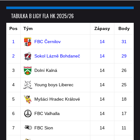
TABULKA B LIGY FLA HK 2025/26
Pos
Tým
Zápasy
Body
1
FBC Černilov
14
31
2
Sokol Lázně Bohdaneč
14
29
3
Dolní Kalná
14
26
4
Young boys Liberec
14
25
5
Myšáci Hradec Králové
14
18
6
FBC Valhalla
14
17
7
FBC Sion
14
11