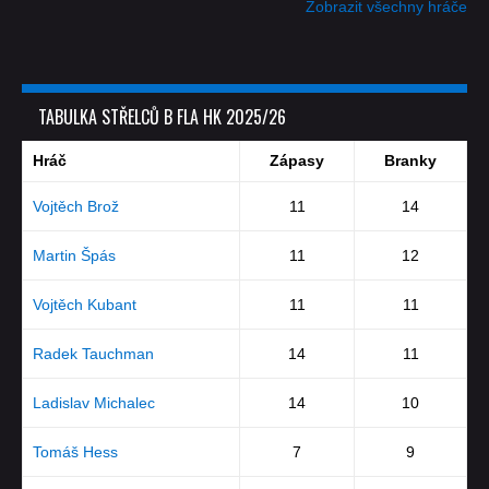
Zobrazit všechny hráče
TABULKA STŘELCŮ B FLA HK 2025/26
Hráč
Zápasy
Branky
Vojtěch Brož
11
14
Martin Špás
11
12
Vojtěch Kubant
11
11
Radek Tauchman
14
11
Ladislav Michalec
14
10
Tomáš Hess
7
9