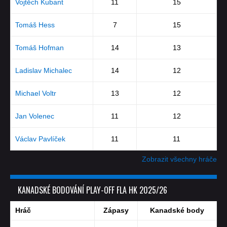
Vojtěch Kubant
11
15
Tomáš Hess
7
15
Tomáš Hofman
14
13
Ladislav Michalec
14
12
Michael Voltr
13
12
Jan Volenec
11
12
Václav Pavlíček
11
11
Zobrazit všechny hráče
KANADSKÉ BODOVÁNÍ PLAY-OFF FLA HK 2025/26
Hráč
Zápasy
Kanadské body