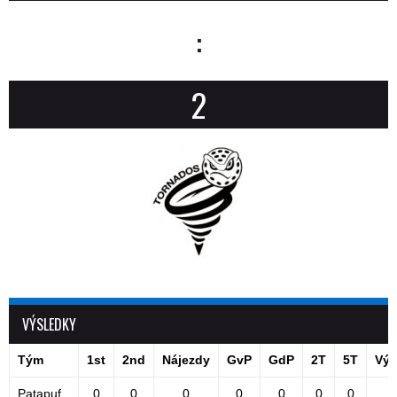
:
2
VÝSLEDKY
Tým
1st
2nd
Nájezdy
GvP
GdP
2T
5T
Výs
Patapuf
0
0
0
0
0
0
0