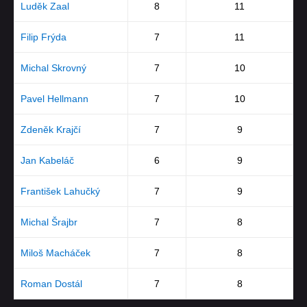
Luděk Zaal
8
11
Filip Frýda
7
11
Michal Skrovný
7
10
Pavel Hellmann
7
10
Zdeněk Krajčí
7
9
Jan Kabeláč
6
9
František Lahučký
7
9
Michal Šrajbr
7
8
Miloš Macháček
7
8
Roman Dostál
7
8