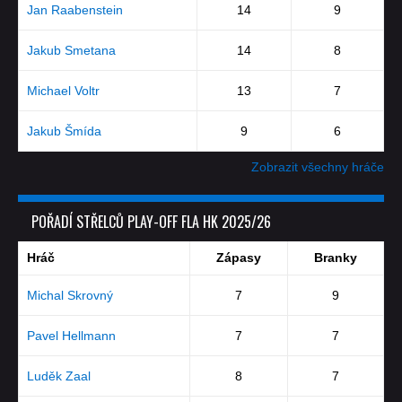
Jan Raabenstein
14
9
Jakub Smetana
14
8
Michael Voltr
13
7
Jakub Šmída
9
6
Zobrazit všechny hráče
POŘADÍ STŘELCŮ PLAY-OFF FLA HK 2025/26
Hráč
Zápasy
Branky
Michal Skrovný
7
9
Pavel Hellmann
7
7
Luděk Zaal
8
7