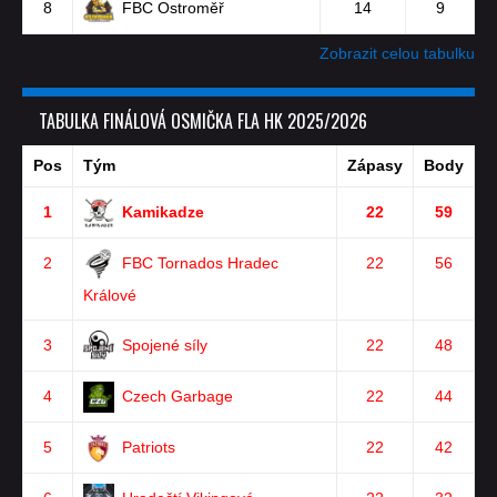
8
FBC Ostroměř
14
9
Zobrazit celou tabulku
TABULKA FINÁLOVÁ OSMIČKA FLA HK 2025/2026
Pos
Tým
Zápasy
Body
1
Kamikadze
22
59
2
FBC Tornados Hradec
22
56
Králové
3
Spojené síly
22
48
4
Czech Garbage
22
44
5
Patriots
22
42