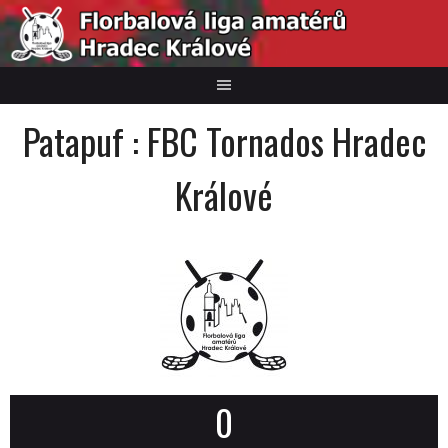
Skip
to
content
Patapuf : FBC Tornados Hradec
Králové
0