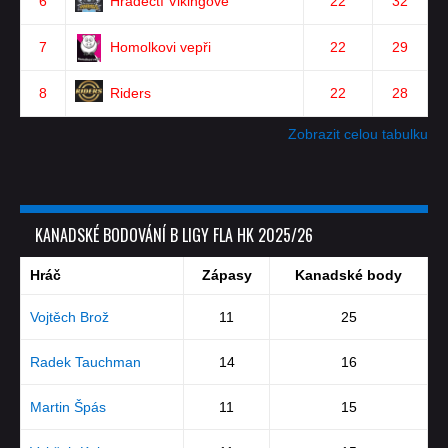
6
Hradečtí Vikingové
22
32
7
Homolkovi vepři
22
29
8
Riders
22
28
Zobrazit celou tabulku
KANADSKÉ BODOVÁNÍ B LIGY FLA HK 2025/26
Hráč
Zápasy
Kanadské body
Vojtěch Brož
11
25
Radek Tauchman
14
16
Martin Špás
11
15