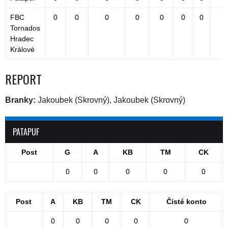
FBC
0
0
0
0
0
0
0
Tornados
Hradec
Králové
REPORT
Branky:
Jakoubek (Skrovný), Jakoubek (Skrovný)
PATAPUF
Post
G
A
KB
TM
CK
0
0
0
0
0
Post
A
KB
TM
CK
Čisté konto
0
0
0
0
0