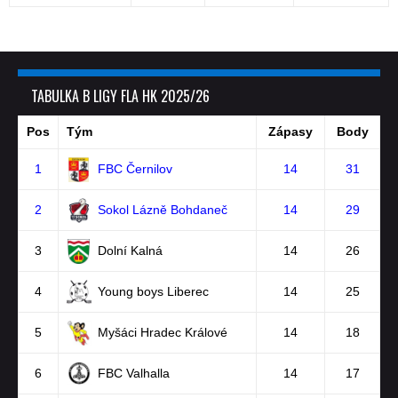
TABULKA B LIGY FLA HK 2025/26
Pos
Tým
Zápasy
Body
1
FBC Černilov
14
31
2
Sokol Lázně Bohdaneč
14
29
3
Dolní Kalná
14
26
4
Young boys Liberec
14
25
5
Myšáci Hradec Králové
14
18
6
FBC Valhalla
14
17