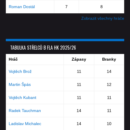
Roman Dostál
7
8
Zobrazit všechny hráče
TABULKA STŘELCŮ B FLA HK 2025/26
Hráč
Zápasy
Branky
Vojtěch Brož
11
14
Martin Špás
11
12
Vojtěch Kubant
11
11
Radek Tauchman
14
11
Ladislav Michalec
14
10