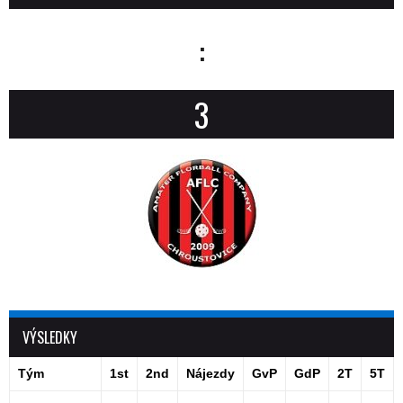
:
3
VÝSLEDKY
Tým
1st
2nd
Nájezdy
GvP
GdP
2T
5T