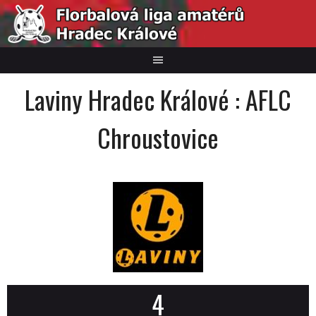
Skip
to
content
Laviny Hradec Králové : AFLC
Chroustovice
4