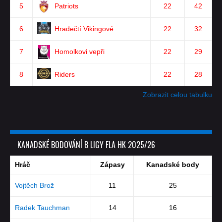
5
Patriots
22
42
6
Hradečtí Vikingové
22
32
7
Homolkovi vepři
22
29
8
Riders
22
28
Zobrazit celou tabulku
KANADSKÉ BODOVÁNÍ B LIGY FLA HK 2025/26
Hráč
Zápasy
Kanadské body
Vojtěch Brož
11
25
Radek Tauchman
14
16