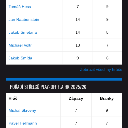
Tomáš Hess
7
9
Jan Raabenstein
14
9
Jakub Smetana
14
8
Michael Voltr
13
7
Jakub Šmída
9
6
Zobrazit všechny hráče
POŘADÍ STŘELCŮ PLAY-OFF FLA HK 2025/26
Hráč
Zápasy
Branky
Michal Skrovný
7
9
Pavel Hellmann
7
7