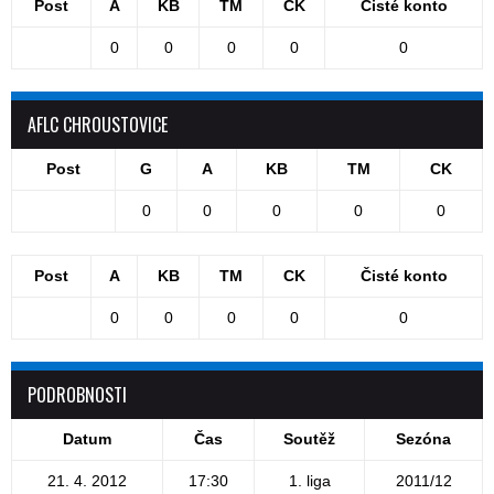
Post
A
KB
TM
CK
Čisté konto
0
0
0
0
0
AFLC CHROUSTOVICE
Post
G
A
KB
TM
CK
0
0
0
0
0
Post
A
KB
TM
CK
Čisté konto
0
0
0
0
0
PODROBNOSTI
Datum
Čas
Soutěž
Sezóna
21. 4. 2012
17:30
1. liga
2011/12