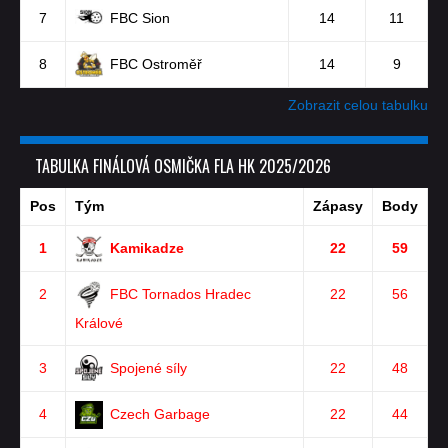
7
FBC Sion
14
11
8
FBC Ostroměř
14
9
Zobrazit celou tabulku
TABULKA FINÁLOVÁ OSMIČKA FLA HK 2025/2026
Pos
Tým
Zápasy
Body
1
Kamikadze
22
59
2
FBC Tornados Hradec
22
56
Králové
3
Spojené síly
22
48
4
Czech Garbage
22
44