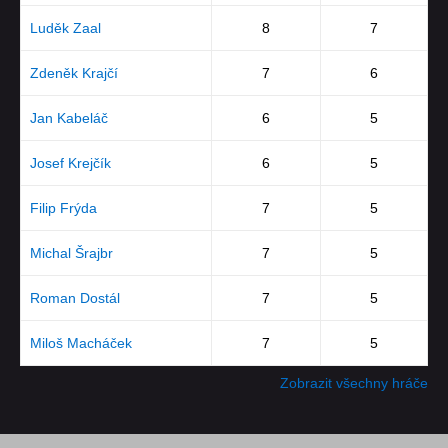
Luděk Zaal
8
7
Zdeněk Krajčí
7
6
Jan Kabeláč
6
5
Josef Krejčík
6
5
Filip Frýda
7
5
Michal Šrajbr
7
5
Roman Dostál
7
5
Miloš Macháček
7
5
Zobrazit všechny hráče