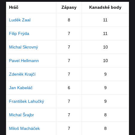
Hráč
Zápasy
Kanadské body
Luděk Zaal
8
11
Filip Frýda
7
11
Michal Skrovný
7
10
Pavel Hellmann
7
10
Zdeněk Krajčí
7
9
Jan Kabeláč
6
9
František Lahučký
7
9
Michal Šrajbr
7
8
Miloš Macháček
7
8