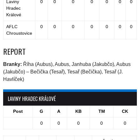
Laviny
0
0
0
0
0
0
0
Hradec
Králové
AFLC
0
0
0
0
0
0
0
Chroustovice
REPORT
Branky:
Říha (Aubus), Aubus, Janhuba (Jakubčo), Aubus
(Jakubčo) – Bečička (Tesař), Tesař (Bečička), Tesař (J.
Havlíček)
LAVINY HRADEC KRÁLOVÉ
Post
G
A
KB
TM
CK
0
0
0
0
0