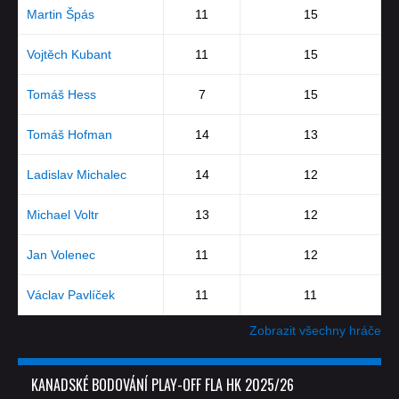
Martin Špás
11
15
Vojtěch Kubant
11
15
Tomáš Hess
7
15
Tomáš Hofman
14
13
Ladislav Michalec
14
12
Michael Voltr
13
12
Jan Volenec
11
12
Václav Pavlíček
11
11
Zobrazit všechny hráče
KANADSKÉ BODOVÁNÍ PLAY-OFF FLA HK 2025/26