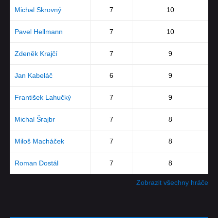
Michal Skrovný
7
10
Pavel Hellmann
7
10
Zdeněk Krajčí
7
9
Jan Kabeláč
6
9
František Lahučký
7
9
Michal Šrajbr
7
8
Miloš Macháček
7
8
Roman Dostál
7
8
Zobrazit všechny hráče