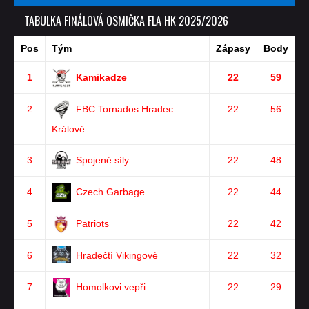
TABULKA FINÁLOVÁ OSMIČKA FLA HK 2025/2026
Pos
Tým
Zápasy
Body
1
Kamikadze
22
59
2
FBC Tornados Hradec
22
56
Králové
3
Spojené síly
22
48
4
Czech Garbage
22
44
5
Patriots
22
42
6
Hradečtí Vikingové
22
32
7
Homolkovi vepři
22
29