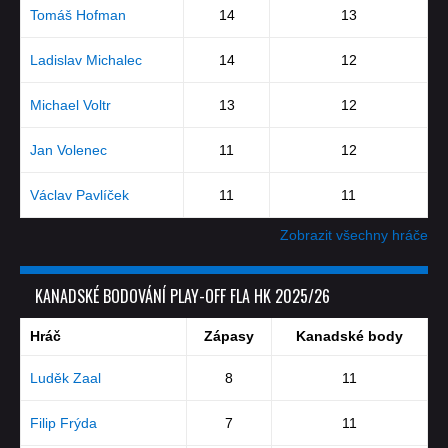
Tomáš Hofman
14
13
Ladislav Michalec
14
12
Michael Voltr
13
12
Jan Volenec
11
12
Václav Pavlíček
11
11
Zobrazit všechny hráče
KANADSKÉ BODOVÁNÍ PLAY-OFF FLA HK 2025/26
Hráč
Zápasy
Kanadské body
Luděk Zaal
8
11
Filip Frýda
7
11