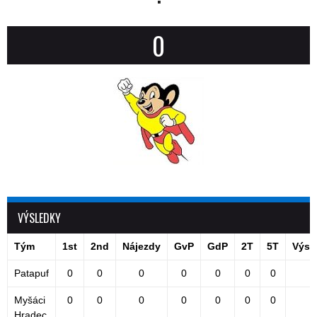
0
VÝSLEDKY
Tým
1st
2nd
Nájezdy
GvP
GdP
2T
5T
Výsl
Patapuf
0
0
0
0
0
0
0
2
Myšáci
0
0
0
0
0
0
0
0
Hradec