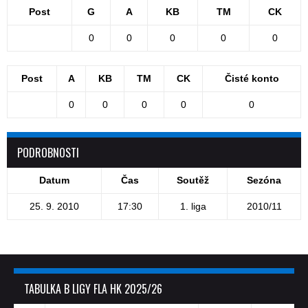
Post
G
A
KB
TM
CK
0
0
0
0
0
Post
A
KB
TM
CK
Čisté konto
0
0
0
0
0
PODROBNOSTI
Datum
Čas
Soutěž
Sezóna
25. 9. 2010
17:30
1. liga
2010/11
TABULKA B LIGY FLA HK 2025/26