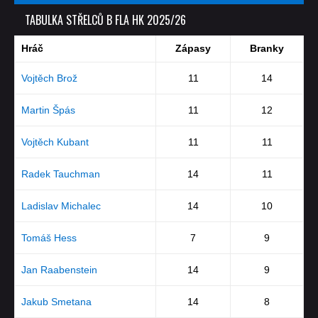
TABULKA STŘELCŮ B FLA HK 2025/26
Hráč
Zápasy
Branky
Vojtěch Brož
11
14
Martin Špás
11
12
Vojtěch Kubant
11
11
Radek Tauchman
14
11
Ladislav Michalec
14
10
Tomáš Hess
7
9
Jan Raabenstein
14
9
Jakub Smetana
14
8