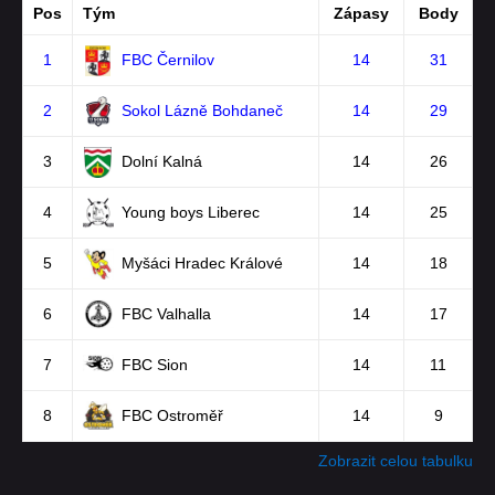
Pos
Tým
Zápasy
Body
1
FBC Černilov
14
31
2
Sokol Lázně Bohdaneč
14
29
3
Dolní Kalná
14
26
4
Young boys Liberec
14
25
5
Myšáci Hradec Králové
14
18
6
FBC Valhalla
14
17
7
FBC Sion
14
11
8
FBC Ostroměř
14
9
Zobrazit celou tabulku