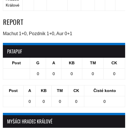
Králové
REPORT
Machut 1+0, Pozdnik 1+0, Aur 0+1
PATAPUF
Post
G
A
KB
TM
CK
0
0
0
0
0
Post
A
KB
TM
CK
Čisté konto
0
0
0
0
0
MYŠÁCI HRADEC KRÁLOVÉ