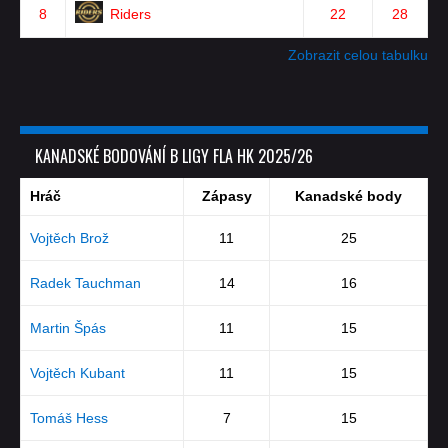
8
Riders
22
28
Zobrazit celou tabulku
KANADSKÉ BODOVÁNÍ B LIGY FLA HK 2025/26
Hráč
Zápasy
Kanadské body
Vojtěch Brož
11
25
Radek Tauchman
14
16
Martin Špás
11
15
Vojtěch Kubant
11
15
Tomáš Hess
7
15