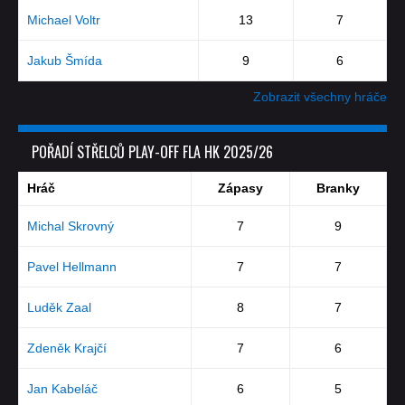
Michael Voltr
13
7
Jakub Šmída
9
6
Zobrazit všechny hráče
POŘADÍ STŘELCŮ PLAY-OFF FLA HK 2025/26
Hráč
Zápasy
Branky
Michal Skrovný
7
9
Pavel Hellmann
7
7
Luděk Zaal
8
7
Zdeněk Krajčí
7
6
Jan Kabeláč
6
5