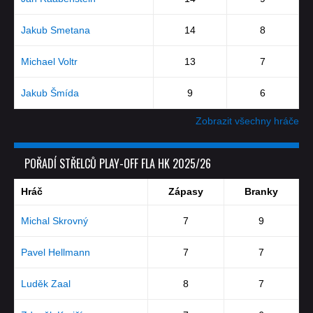
Jakub Smetana
14
8
Michael Voltr
13
7
Jakub Šmída
9
6
Zobrazit všechny hráče
POŘADÍ STŘELCŮ PLAY-OFF FLA HK 2025/26
Hráč
Zápasy
Branky
Michal Skrovný
7
9
Pavel Hellmann
7
7
Luděk Zaal
8
7