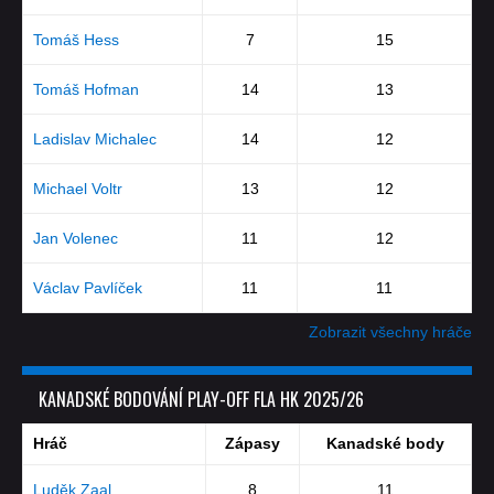
Tomáš Hess
7
15
Tomáš Hofman
14
13
Ladislav Michalec
14
12
Michael Voltr
13
12
Jan Volenec
11
12
Václav Pavlíček
11
11
Zobrazit všechny hráče
KANADSKÉ BODOVÁNÍ PLAY-OFF FLA HK 2025/26
Hráč
Zápasy
Kanadské body
Luděk Zaal
8
11