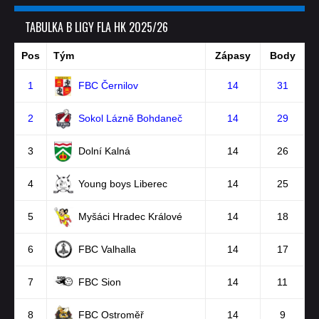
TABULKA B LIGY FLA HK 2025/26
Pos
Tým
Zápasy
Body
1
FBC Černilov
14
31
2
Sokol Lázně Bohdaneč
14
29
3
Dolní Kalná
14
26
4
Young boys Liberec
14
25
5
Myšáci Hradec Králové
14
18
6
FBC Valhalla
14
17
7
FBC Sion
14
11
8
FBC Ostroměř
14
9