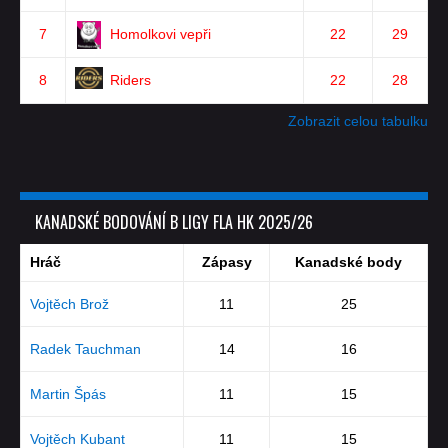
7
Homolkovi vepři
22
29
8
Riders
22
28
Zobrazit celou tabulku
KANADSKÉ BODOVÁNÍ B LIGY FLA HK 2025/26
Hráč
Zápasy
Kanadské body
Vojtěch Brož
11
25
Radek Tauchman
14
16
Martin Špás
11
15
Vojtěch Kubant
11
15