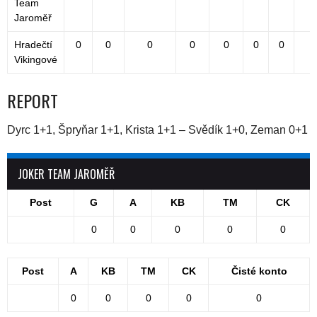
Team
Jaroměř
Hradečtí
0
0
0
0
0
0
0
Vikingové
REPORT
Dyrc 1+1, Špryňar 1+1, Krista 1+1 – Svědík 1+0, Zeman 0+1
JOKER TEAM JAROMĚŘ
Post
G
A
KB
TM
CK
0
0
0
0
0
Post
A
KB
TM
CK
Čisté konto
0
0
0
0
0