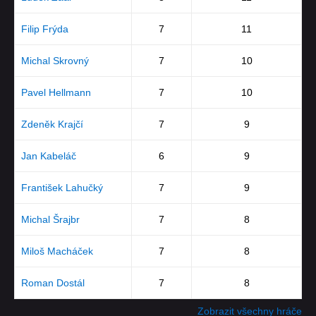
Filip Frýda
7
11
Michal Skrovný
7
10
Pavel Hellmann
7
10
Zdeněk Krajčí
7
9
Jan Kabeláč
6
9
František Lahučký
7
9
Michal Šrajbr
7
8
Miloš Macháček
7
8
Roman Dostál
7
8
Zobrazit všechny hráče