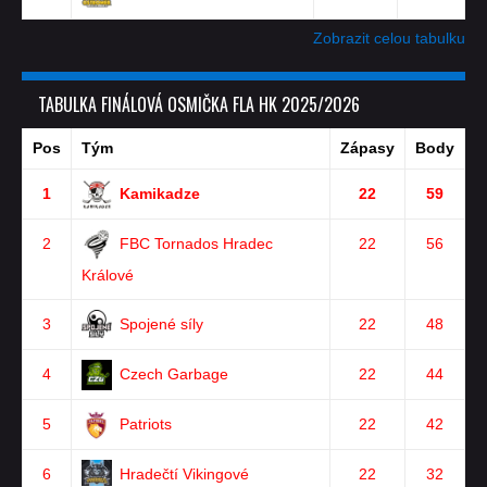
Zobrazit celou tabulku
TABULKA FINÁLOVÁ OSMIČKA FLA HK 2025/2026
Pos
Tým
Zápasy
Body
1
Kamikadze
22
59
2
FBC Tornados Hradec
22
56
Králové
3
Spojené síly
22
48
4
Czech Garbage
22
44
5
Patriots
22
42
6
Hradečtí Vikingové
22
32