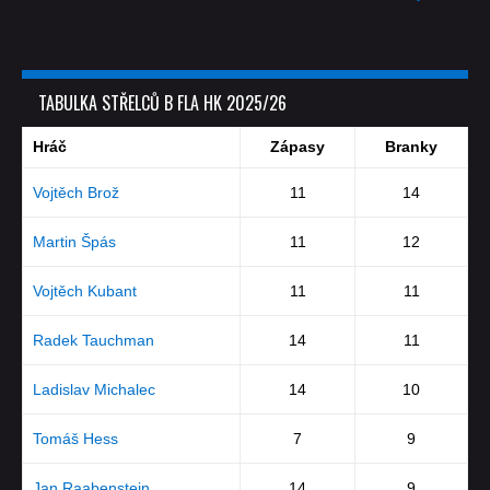
TABULKA STŘELCŮ B FLA HK 2025/26
Hráč
Zápasy
Branky
Vojtěch Brož
11
14
Martin Špás
11
12
Vojtěch Kubant
11
11
Radek Tauchman
14
11
Ladislav Michalec
14
10
Tomáš Hess
7
9
Jan Raabenstein
14
9