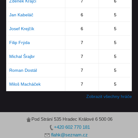
Zdeněk Krajčí
7
6
Jan Kabeláč
6
5
Josef Krejčík
6
5
Filip Frýda
7
5
Michal Šrajbr
7
5
Roman Dostál
7
5
Miloš Macháček
7
5
Zobrazit všechny hráče
Pod Strání 535 Hradec Králové 6 500 06
+420 602 770 181
flahk@seznam.cz