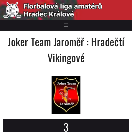
Skip
to
content
Joker Team Jaroměř : Hradečtí
Vikingové
3