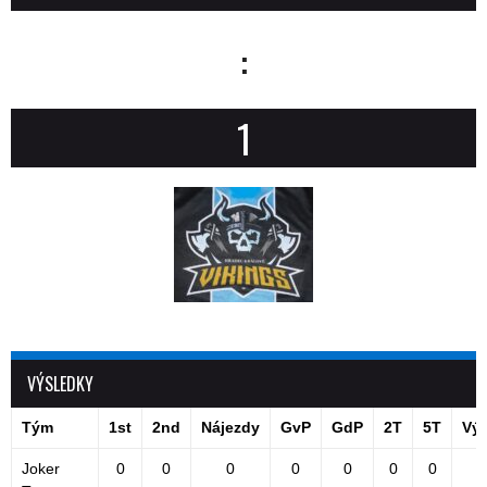
:
1
VÝSLEDKY
Tým
1st
2nd
Nájezdy
GvP
GdP
2T
5T
Vý
Joker
0
0
0
0
0
0
0