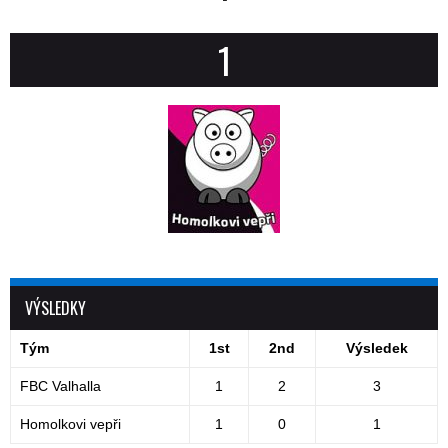
1
VÝSLEDKY
Tým
1st
2nd
Výsledek
FBC Valhalla
1
2
3
Homolkovi vepři
1
0
1