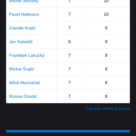
Michal Skrovný
7
10
Pavel Hellmann
7
10
Zdeněk Krajčí
7
9
Jan Kabeláč
6
9
František Lahučký
7
9
Michal Šrajbr
7
8
Miloš Macháček
7
8
Roman Dostál
7
8
Zobrazit všechny hráče