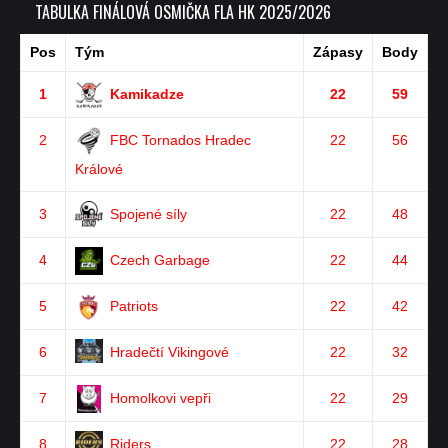
TABULKA FINÁLOVÁ OSMIČKA FLA HK 2025/2026
Pos
Tým
Zápasy
Body
1
Kamikadze
22
59
2
FBC Tornados Hradec
22
56
Králové
3
Spojené síly
22
48
4
Czech Garbage
22
44
5
Patriots
22
42
6
Hradečtí Vikingové
22
32
7
Homolkovi vepři
22
29
8
Riders
22
28