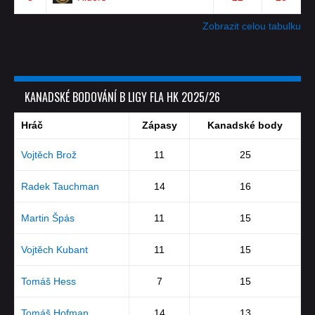
Zobrazit celou tabulku
KANADSKÉ BODOVÁNÍ B LIGY FLA HK 2025/26
Hráč
Zápasy
Kanadské body
Vojtěch Brož
11
25
Radek Tauchman
14
16
Martin Špás
11
15
Vojtěch Kubant
11
15
Tomáš Hess
7
15
Tomáš Hofman
14
13