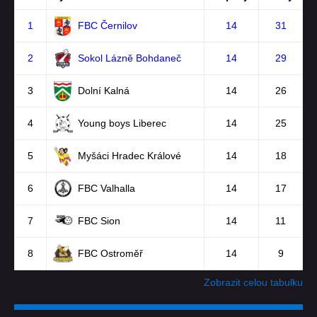
1
FBC Černilov
14
31
2
Sokol Lázně Bohdaneč
14
29
3
Dolní Kalná
14
26
4
Young boys Liberec
14
25
5
Myšáci Hradec Králové
14
18
6
FBC Valhalla
14
17
7
FBC Sion
14
11
8
FBC Ostroměř
14
9
Zobrazit celou tabulku