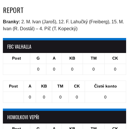
REPORT
Branky:
2. M. Ivan (Jaroš), 12. F. Lahučký (Freiberg), 15. M.
Ivan (R. Dostál) – 4. Píč (T. Kopecký)
FBC VALHALLA
Post
G
A
KB
TM
CK
0
0
0
0
0
Post
A
KB
TM
CK
Čisté konto
0
0
0
0
0
HOMOLKOVI VEPŘI
Post
G
A
KB
TM
CK