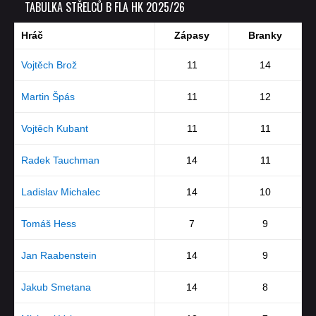
TABULKA STŘELCŮ B FLA HK 2025/26
Hráč
Zápasy
Branky
Vojtěch Brož
11
14
Martin Špás
11
12
Vojtěch Kubant
11
11
Radek Tauchman
14
11
Ladislav Michalec
14
10
Tomáš Hess
7
9
Jan Raabenstein
14
9
Jakub Smetana
14
8