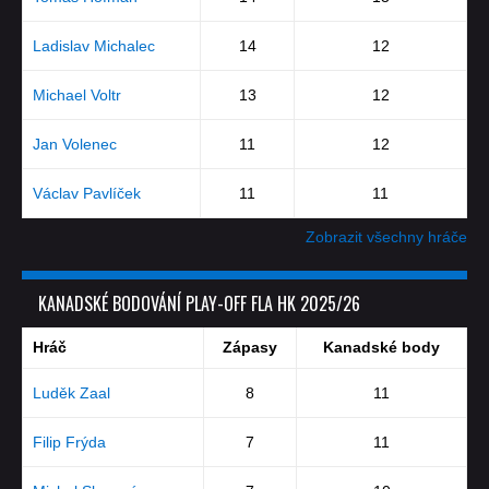
Ladislav Michalec
14
12
Michael Voltr
13
12
Jan Volenec
11
12
Václav Pavlíček
11
11
Zobrazit všechny hráče
KANADSKÉ BODOVÁNÍ PLAY-OFF FLA HK 2025/26
Hráč
Zápasy
Kanadské body
Luděk Zaal
8
11
Filip Frýda
7
11