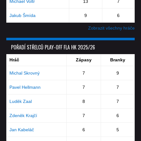
Michael Voltr
13
7
Jakub Šmída
9
6
Zobrazit všechny hráče
POŘADÍ STŘELCŮ PLAY-OFF FLA HK 2025/26
Hráč
Zápasy
Branky
Michal Skrovný
7
9
Pavel Hellmann
7
7
Luděk Zaal
8
7
Zdeněk Krajčí
7
6
Jan Kabeláč
6
5