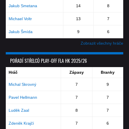
Jakub Smetana
14
8
Michael Voltr
13
7
Jakub Šmída
9
6
Zobrazit všechny hráče
POŘADÍ STŘELCŮ PLAY-OFF FLA HK 2025/26
Hráč
Zápasy
Branky
Michal Skrovný
7
9
Pavel Hellmann
7
7
Luděk Zaal
8
7
Zdeněk Krajčí
7
6