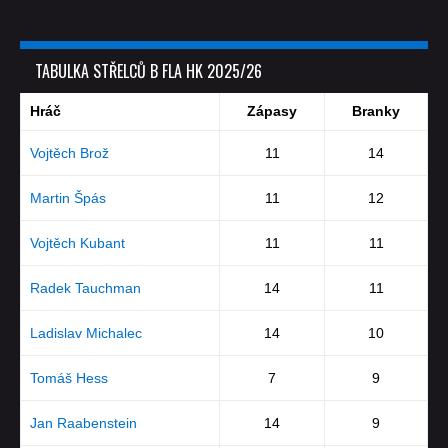
TABULKA STŘELCŮ B FLA HK 2025/26
Hráč
Zápasy
Branky
Vojtěch Brož
11
14
Martin Špás
11
12
Vojtěch Kubant
11
11
Radek Tauchman
14
11
Ladislav Michalec
14
10
Tomáš Hess
7
9
Jan Raabenstein
14
9