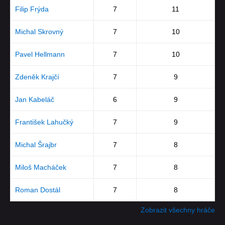
Filip Frýda
7
11
Michal Skrovný
7
10
Pavel Hellmann
7
10
Zdeněk Krajčí
7
9
Jan Kabeláč
6
9
František Lahučký
7
9
Michal Šrajbr
7
8
Miloš Macháček
7
8
Roman Dostál
7
8
Zobrazit všechny hráče