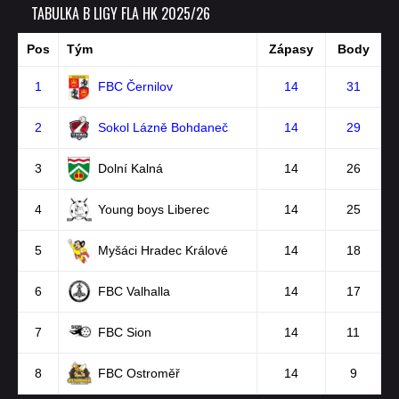
TABULKA B LIGY FLA HK 2025/26
Pos
Tým
Zápasy
Body
1
FBC Černilov
14
31
2
Sokol Lázně Bohdaneč
14
29
3
Dolní Kalná
14
26
4
Young boys Liberec
14
25
5
Myšáci Hradec Králové
14
18
6
FBC Valhalla
14
17
7
FBC Sion
14
11
8
FBC Ostroměř
14
9