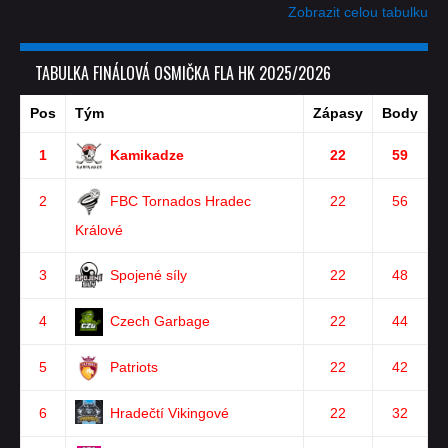
Zobrazit celou tabulku
TABULKA FINÁLOVÁ OSMIČKA FLA HK 2025/2026
Pos
Tým
Zápasy
Body
1
Kamikadze
22
59
2
FBC Tornados Hradec
22
56
Králové
3
Spojené síly
22
48
4
Czech Garbage
22
44
5
Patriots
22
42
6
Hradečtí Vikingové
22
32