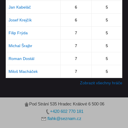
Jan Kabeláč
6
5
Josef Krejčík
6
5
Filip Frýda
7
5
Michal Šrajbr
7
5
Roman Dostál
7
5
Miloš Macháček
7
5
Zobrazit všechny hráče
Pod Strání 535 Hradec Králové 6 500 06
+420 602 770 181
flahk@seznam.cz