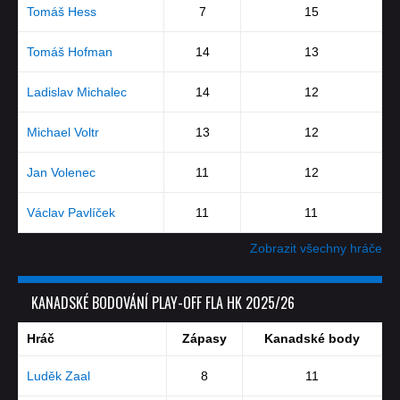
Tomáš Hess
7
15
Tomáš Hofman
14
13
Ladislav Michalec
14
12
Michael Voltr
13
12
Jan Volenec
11
12
Václav Pavlíček
11
11
Zobrazit všechny hráče
KANADSKÉ BODOVÁNÍ PLAY-OFF FLA HK 2025/26
Hráč
Zápasy
Kanadské body
Luděk Zaal
8
11