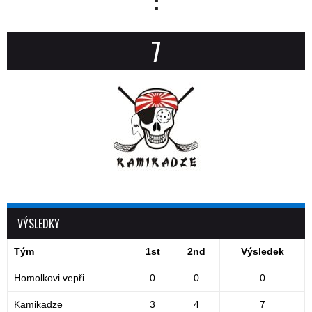
:
7
VÝSLEDKY
Tým
1st
2nd
Výsledek
Homolkovi vepři
0
0
0
Kamikadze
3
4
7