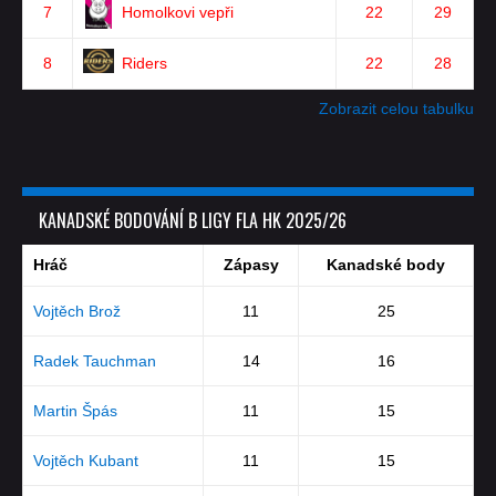
7
Homolkovi vepři
22
29
8
Riders
22
28
Zobrazit celou tabulku
KANADSKÉ BODOVÁNÍ B LIGY FLA HK 2025/26
Hráč
Zápasy
Kanadské body
Vojtěch Brož
11
25
Radek Tauchman
14
16
Martin Špás
11
15
Vojtěch Kubant
11
15