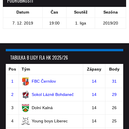
PODROBNOSTI
Datum
Čas
Soutěž
Sezóna
7. 12. 2019
19:00
1. liga
2019/20
TABULKA B LIGY FLA HK 2025/26
Pos
Tým
Zápasy
Body
1
FBC Černilov
14
31
2
Sokol Lázně Bohdaneč
14
29
3
Dolní Kalná
14
26
4
Young boys Liberec
14
25