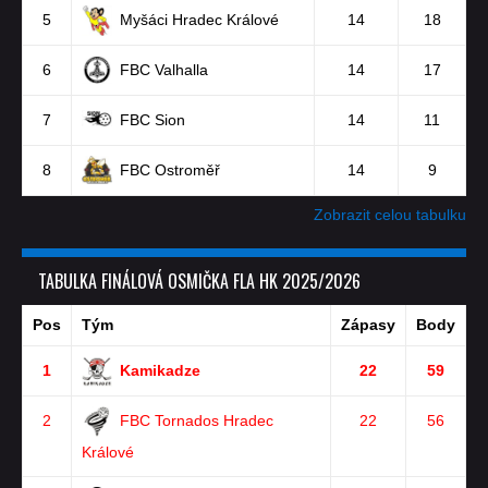
5
Myšáci Hradec Králové
14
18
6
FBC Valhalla
14
17
7
FBC Sion
14
11
8
FBC Ostroměř
14
9
Zobrazit celou tabulku
TABULKA FINÁLOVÁ OSMIČKA FLA HK 2025/2026
Pos
Tým
Zápasy
Body
1
Kamikadze
22
59
2
FBC Tornados Hradec
22
56
Králové