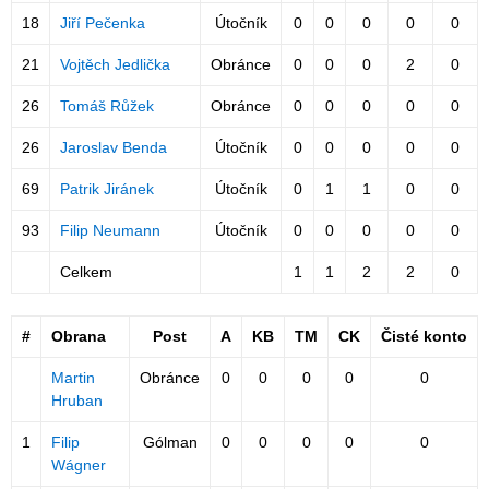
18
Jiří Pečenka
Útočník
0
0
0
0
0
21
Vojtěch Jedlička
Obránce
0
0
0
2
0
26
Tomáš Růžek
Obránce
0
0
0
0
0
26
Jaroslav Benda
Útočník
0
0
0
0
0
69
Patrik Jiránek
Útočník
0
1
1
0
0
93
Filip Neumann
Útočník
0
0
0
0
0
Celkem
1
1
2
2
0
#
Obrana
Post
A
KB
TM
CK
Čisté konto
Martin
Obránce
0
0
0
0
0
Hruban
1
Filip
Gólman
0
0
0
0
0
Wágner