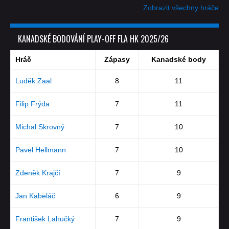
Zobrazit všechny hráče
KANADSKÉ BODOVÁNÍ PLAY-OFF FLA HK 2025/26
Hráč
Zápasy
Kanadské body
Luděk Zaal
8
11
Filip Frýda
7
11
Michal Skrovný
7
10
Pavel Hellmann
7
10
Zdeněk Krajčí
7
9
Jan Kabeláč
6
9
František Lahučký
7
9