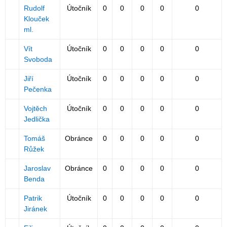
Rudolf
Útočník
0
0
0
0
0
Klouček
ml.
Vít
Útočník
0
0
0
0
0
Svoboda
Jiří
Útočník
0
0
0
0
0
Pečenka
Vojtěch
Útočník
0
0
0
0
0
Jedlička
Tomáš
Obránce
0
0
0
0
0
Růžek
Jaroslav
Obránce
0
0
0
0
0
Benda
Patrik
Útočník
0
0
0
0
0
Jiránek