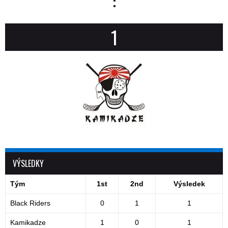
:
1
VÝSLEDKY
Tým
1st
2nd
Výsledek
Black Riders
0
1
1
Kamikadze
1
0
1