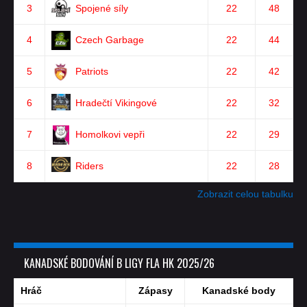
3
Spojené síly
22
48
4
Czech Garbage
22
44
5
Patriots
22
42
6
Hradečtí Vikingové
22
32
7
Homolkovi vepři
22
29
8
Riders
22
28
Zobrazit celou tabulku
KANADSKÉ BODOVÁNÍ B LIGY FLA HK 2025/26
Hráč
Zápasy
Kanadské body