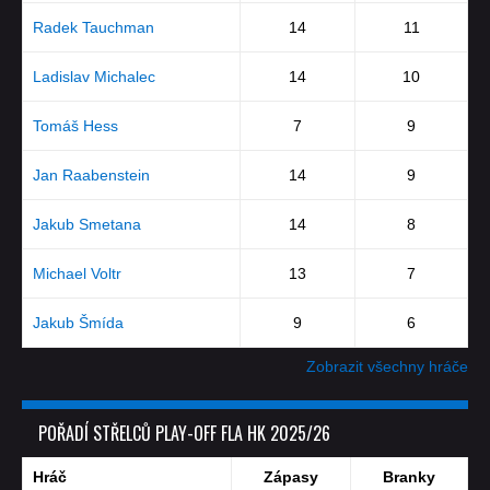
Radek Tauchman
14
11
Ladislav Michalec
14
10
Tomáš Hess
7
9
Jan Raabenstein
14
9
Jakub Smetana
14
8
Michael Voltr
13
7
Jakub Šmída
9
6
Zobrazit všechny hráče
POŘADÍ STŘELCŮ PLAY-OFF FLA HK 2025/26
Hráč
Zápasy
Branky