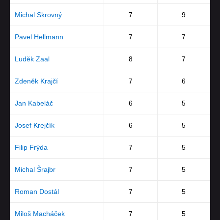
Michal Skrovný
7
9
Pavel Hellmann
7
7
Luděk Zaal
8
7
Zdeněk Krajčí
7
6
Jan Kabeláč
6
5
Josef Krejčík
6
5
Filip Frýda
7
5
Michal Šrajbr
7
5
Roman Dostál
7
5
Miloš Macháček
7
5