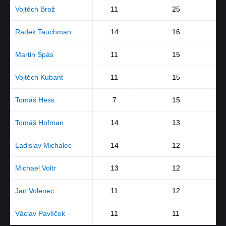
Vojtěch Brož
11
25
Radek Tauchman
14
16
Martin Špás
11
15
Vojtěch Kubant
11
15
Tomáš Hess
7
15
Tomáš Hofman
14
13
Ladislav Michalec
14
12
Michael Voltr
13
12
Jan Volenec
11
12
Václav Pavlíček
11
11