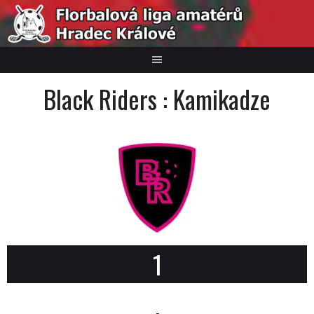
Skip
to
content
Black Riders : Kamikadze
1