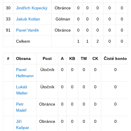
30
Jindřich Kopecký
Obránce
0
0
0
0
0
33
Jakub Kotlan
Gólman
0
0
0
0
0
91
Pavel Vaněk
Obránce
0
0
0
0
0
Celkem
1
1
2
0
0
#
Obrana
Post
A
KB
TM
CK
Čisté konto
Pavel
Útočník
0
0
0
0
0
Hellmann
Lukáš
Útočník
0
0
0
0
0
Walter
Petr
Obránce
0
0
0
0
0
Maléř
Jiří
Obránce
0
0
0
0
0
Kašpar