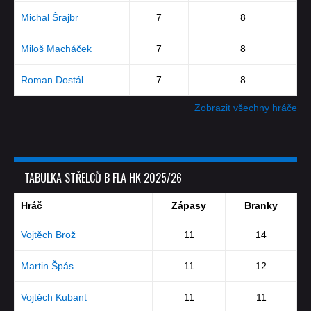
Michal Šrajbr
7
8
Miloš Macháček
7
8
Roman Dostál
7
8
Zobrazit všechny hráče
TABULKA STŘELCŮ B FLA HK 2025/26
Hráč
Zápasy
Branky
Vojtěch Brož
11
14
Martin Špás
11
12
Vojtěch Kubant
11
11