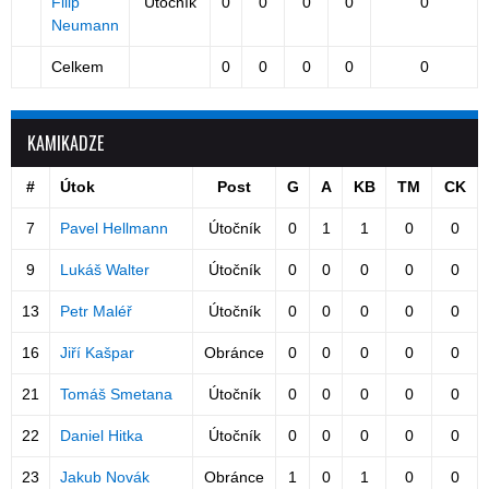
Filip
Útočník
0
0
0
0
0
Neumann
Celkem
0
0
0
0
0
KAMIKADZE
#
Útok
Post
G
A
KB
TM
CK
7
Pavel Hellmann
Útočník
0
1
1
0
0
9
Lukáš Walter
Útočník
0
0
0
0
0
13
Petr Maléř
Útočník
0
0
0
0
0
16
Jiří Kašpar
Obránce
0
0
0
0
0
21
Tomáš Smetana
Útočník
0
0
0
0
0
22
Daniel Hitka
Útočník
0
0
0
0
0
23
Jakub Novák
Obránce
1
0
1
0
0