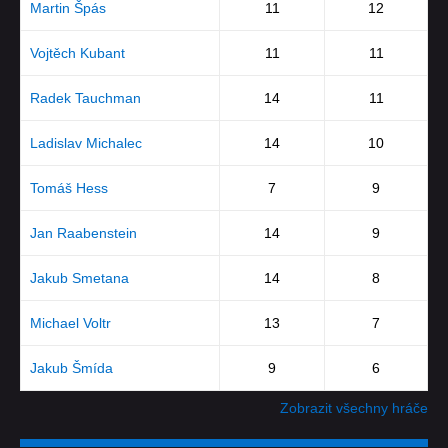
Martin Špás
11
12
Vojtěch Kubant
11
11
Radek Tauchman
14
11
Ladislav Michalec
14
10
Tomáš Hess
7
9
Jan Raabenstein
14
9
Jakub Smetana
14
8
Michael Voltr
13
7
Jakub Šmída
9
6
Zobrazit všechny hráče