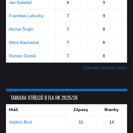
Jan Kabeláč
6
9
František Lahučký
7
9
Michal Šrajbr
7
8
Miloš Macháček
7
8
Roman Dostál
7
8
Zobrazit všechny hráče
TABULKA STŘELCŮ B FLA HK 2025/26
Hráč
Zápasy
Branky
Vojtěch Brož
11
14