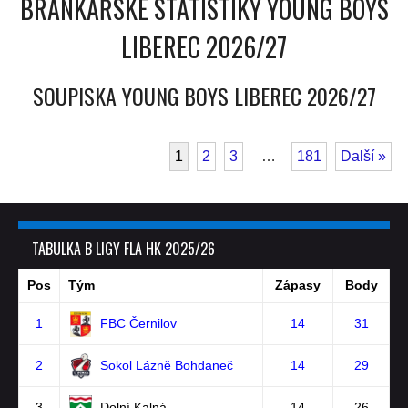
BRANKÁŘSKÉ STATISTIKY YOUNG BOYS
LIBEREC 2026/27
SOUPISKA YOUNG BOYS LIBEREC 2026/27
1
2
3
…
181
Další »
TABULKA B LIGY FLA HK 2025/26
Pos
Tým
Zápasy
Body
1
FBC Černilov
14
31
2
Sokol Lázně Bohdaneč
14
29
3
Dolní Kalná
14
26