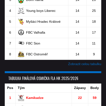
4
Young boys Liberec
14
25
5
Myšáci Hradec Králové
14
18
6
FBC Valhalla
14
17
7
FBC Sion
14
11
8
FBC Ostroměř
14
9
Zobrazit celou tabulku
TABULKA FINÁLOVÁ OSMIČKA FLA HK 2025/2026
Pos
Tým
Zápasy
Body
1
Kamikadze
22
59