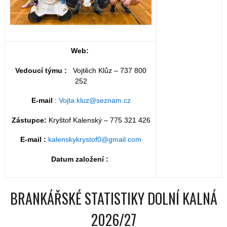
Web:
Vedoucí týmu :
Vojtěch Klůz – 737 800
252
E-mail
:
Vojta.kluz@seznam.cz
Zástupce:
Kryštof Kalenský – 775 321 426
E-mail :
kalenskykrystof0@gmail.com
Datum založení :
BRANKÁŘSKÉ STATISTIKY DOLNÍ KALNÁ
2026/27