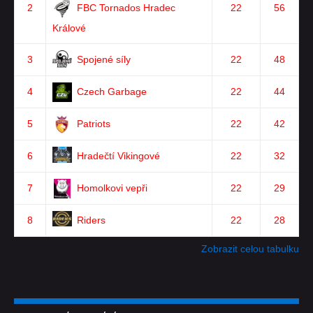
2
FBC Tornados Hradec
22
56
Králové
3
Spojené síly
22
48
4
Czech Garbage
22
44
5
Patriots
22
42
6
Hradečtí Vikingové
22
32
7
Homolkovi vepři
22
29
8
Riders
22
28
Zobrazit celou tabulku