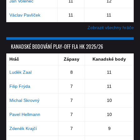
Jan Volenec
11
12
Václav Pavlíček
11
11
Zobrazit všechny hráče
KANADSKÉ BODOVÁNÍ PLAY-OFF FLA HK 2025/26
Hráč
Zápasy
Kanadské body
Luděk Zaal
8
11
Filip Frýda
7
11
Michal Skrovný
7
10
Pavel Hellmann
7
10
Zdeněk Krajčí
7
9