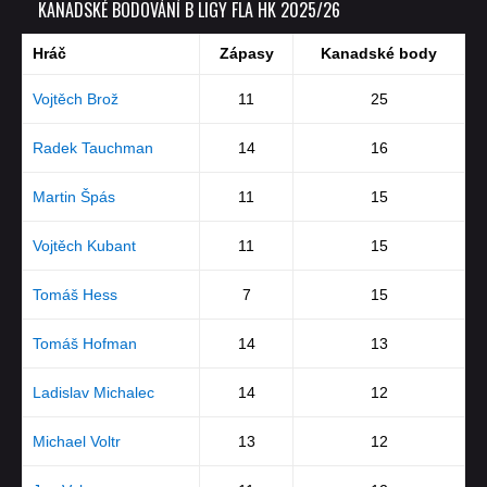
KANADSKÉ BODOVÁNÍ B LIGY FLA HK 2025/26
Hráč
Zápasy
Kanadské body
Vojtěch Brož
11
25
Radek Tauchman
14
16
Martin Špás
11
15
Vojtěch Kubant
11
15
Tomáš Hess
7
15
Tomáš Hofman
14
13
Ladislav Michalec
14
12
Michael Voltr
13
12