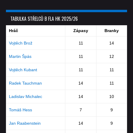
TABULKA STŘELCŮ B FLA HK 2025/26
Hráč
Zápasy
Branky
Vojtěch Brož
11
14
Martin Špás
11
12
Vojtěch Kubant
11
11
Radek Tauchman
14
11
Ladislav Michalec
14
10
Tomáš Hess
7
9
Jan Raabenstein
14
9