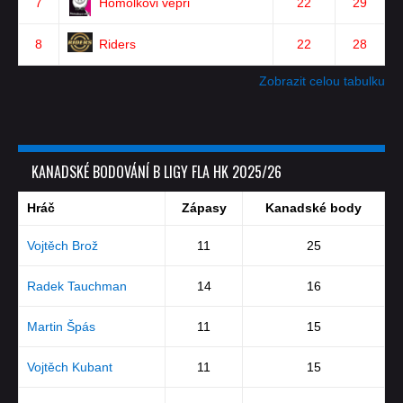
7
Homolkovi vepři
22
29
8
Riders
22
28
Zobrazit celou tabulku
KANADSKÉ BODOVÁNÍ B LIGY FLA HK 2025/26
Hráč
Zápasy
Kanadské body
Vojtěch Brož
11
25
Radek Tauchman
14
16
Martin Špás
11
15
Vojtěch Kubant
11
15