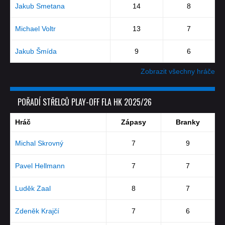
Jakub Smetana
14
8
Michael Voltr
13
7
Jakub Šmída
9
6
Zobrazit všechny hráče
POŘADÍ STŘELCŮ PLAY-OFF FLA HK 2025/26
Hráč
Zápasy
Branky
Michal Skrovný
7
9
Pavel Hellmann
7
7
Luděk Zaal
8
7
Zdeněk Krajčí
7
6