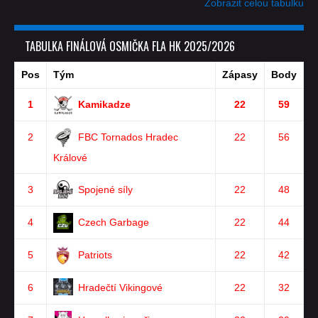
Zobrazit celou tabulku
TABULKA FINÁLOVÁ OSMIČKA FLA HK 2025/2026
Pos
Tým
Zápasy
Body
1
Kamikadze
22
59
2
FBC Tornados Hradec
22
56
Králové
3
Spojené síly
22
48
4
Czech Garbage
22
44
5
Patriots
22
42
6
Hradečtí Vikingové
22
32