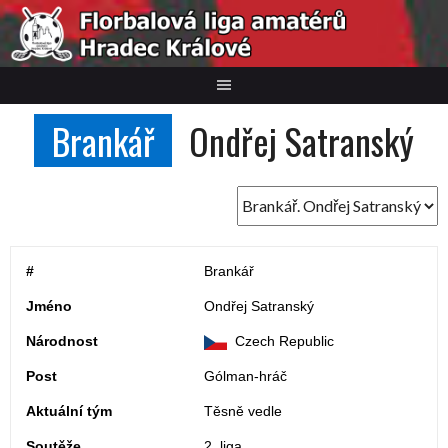
Skip
to
content
Brankář
Ondřej Satranský
#
Brankář
Jméno
Ondřej Satranský
Národnost
Czech Republic
Post
Gólman-hráč
Aktuální tým
Těsně vedle
Soutěže
2. liga