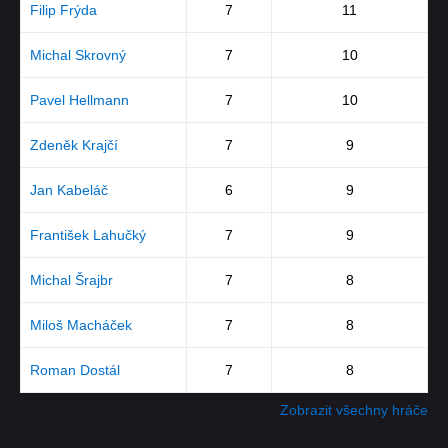
Filip Frýda
7
11
Michal Skrovný
7
10
Pavel Hellmann
7
10
Zdeněk Krajčí
7
9
Jan Kabeláč
6
9
František Lahučký
7
9
Michal Šrajbr
7
8
Miloš Macháček
7
8
Roman Dostál
7
8
Zobrazit všechny hráče