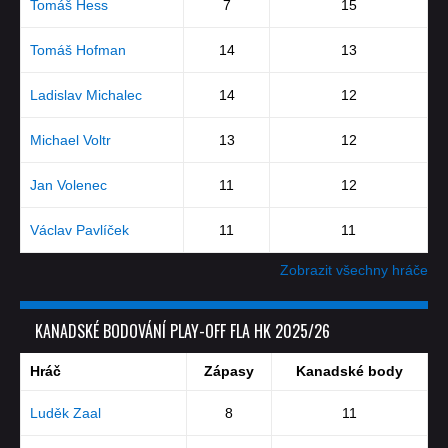
Tomáš Hess
7
15
Tomáš Hofman
14
13
Ladislav Michalec
14
12
Michael Voltr
13
12
Jan Volenec
11
12
Václav Pavlíček
11
11
Zobrazit všechny hráče
KANADSKÉ BODOVÁNÍ PLAY-OFF FLA HK 2025/26
Hráč
Zápasy
Kanadské body
Luděk Zaal
8
11