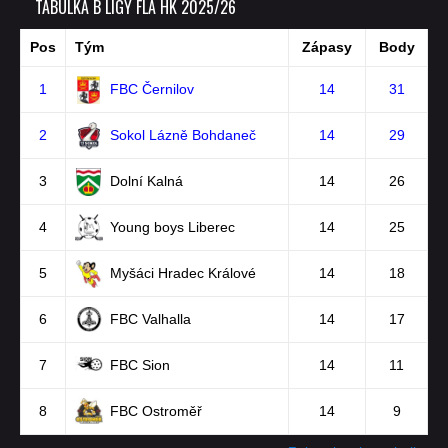
TABULKA B LIGY FLA HK 2025/26
Pos
Tým
Zápasy
Body
1
FBC Černilov
14
31
2
Sokol Lázně Bohdaneč
14
29
3
Dolní Kalná
14
26
4
Young boys Liberec
14
25
5
Myšáci Hradec Králové
14
18
6
FBC Valhalla
14
17
7
FBC Sion
14
11
8
FBC Ostroměř
14
9