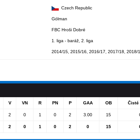
Czech Republic
Gólman
FBC Hroši Dobré
1. liga - baráž, 2. liga
2014/15, 2015/16, 2016/17, 2017/18, 2018/
V
VN
R
PN
P
GAA
OB
Čisté
2
0
1
0
2
3.00
15
2
0
1
0
2
0
15