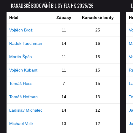
KANADSKÉ BODOVÁNÍ B LIGY FLA HK 2025/26
T
Hráč
Zápasy
Kanadské body
H
Vojtěch Brož
11
25
Vo
Radek Tauchman
14
16
Ma
Martin Špás
11
15
Vo
Vojtěch Kubant
11
15
R
Tomáš Hess
7
15
La
Tomáš Hofman
14
13
T
Ladislav Michalec
14
12
J
Michael Voltr
13
12
J