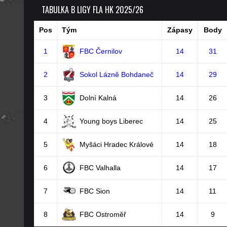
TABULKA B LIGY FLA HK 2025/26
Pos
Tým
Zápasy
Body
1
FBC Černilov
14
31
2
Sokol Lázně Bohdaneč
14
29
3
Dolní Kalná
14
26
4
Young boys Liberec
14
25
5
Myšáci Hradec Králové
14
18
6
FBC Valhalla
14
17
7
FBC Sion
14
11
8
FBC Ostroměř
14
9