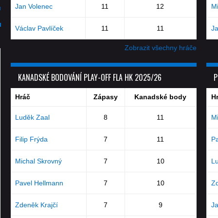
Jan Volenec
11
12
Mi
u
Václav Pavlíček
11
11
J
Zobrazit všechny hráče
KANADSKÉ BODOVÁNÍ PLAY-OFF FLA HK 2025/26
P
Hráč
Zápasy
Kanadské body
H
Luděk Zaal
8
11
Mi
Filip Frýda
7
11
Pa
Michal Skrovný
7
10
Lu
Pavel Hellmann
7
10
Zd
Zdeněk Krajčí
7
9
Ja