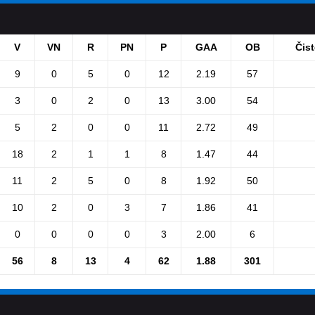
V
VN
R
PN
P
GAA
OB
Čis
9
0
5
0
12
2.19
57
3
0
2
0
13
3.00
54
5
2
0
0
11
2.72
49
18
2
1
1
8
1.47
44
11
2
5
0
8
1.92
50
10
2
0
3
7
1.86
41
0
0
0
0
3
2.00
6
56
8
13
4
62
1.88
301