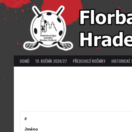
Skip
to
content
DOMŮ
19. ROČNÍK 2026/27
PŘEDCHOZÍ ROČNÍKY
HISTORICKÉ 
#
Jméno