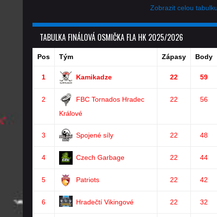
Zobrazit celou tabulk
TABULKA FINÁLOVÁ OSMIČKA FLA HK 2025/2026
Pos
Tým
Zápasy
Body
1
Kamikadze
22
59
2
FBC Tornados Hradec
22
56
Králové
3
Spojené síly
22
48
4
Czech Garbage
22
44
5
Patriots
22
42
6
Hradečtí Vikingové
22
32