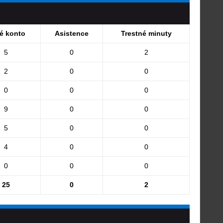
té konto
Asistence
Trestné minuty
5
0
2
2
0
0
0
0
0
9
0
0
5
0
0
4
0
0
0
0
0
25
0
2