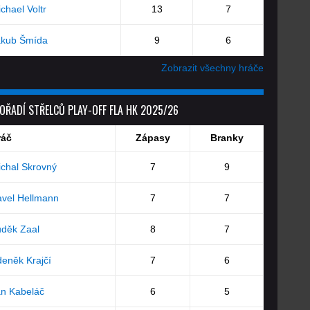
chael Voltr
13
7
akub Šmída
9
6
Zobrazit všechny hráče
OŘADÍ STŘELCŮ PLAY-OFF FLA HK 2025/26
ráč
Zápasy
Branky
chal Skrovný
7
9
vel Hellmann
7
7
děk Zaal
8
7
eněk Krajčí
7
6
n Kabeláč
6
5