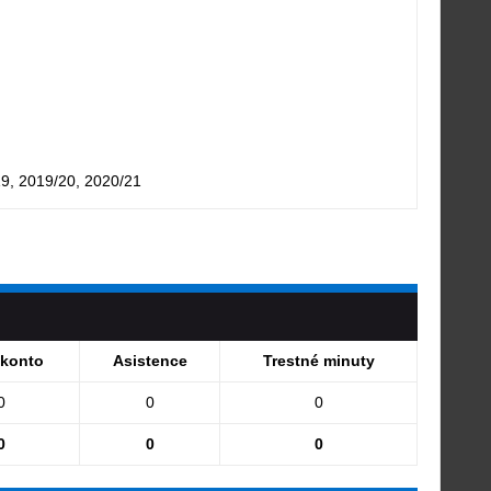
19, 2019/20, 2020/21
 konto
Asistence
Trestné minuty
0
0
0
0
0
0