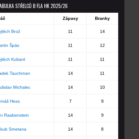
ABULKA STŘELCŮ B FLA HK 2025/26
ráč
Zápasy
Branky
jtěch Brož
11
14
rtin Špás
11
12
jtěch Kubant
11
11
adek Tauchman
14
11
dislav Michalec
14
10
omáš Hess
7
9
an Raabenstein
14
9
akub Smetana
14
8