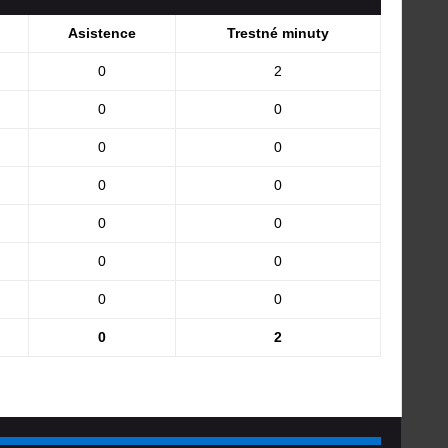
Asistence
Trestné minuty
0
2
0
0
0
0
0
0
0
0
0
0
0
0
0
2