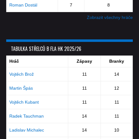
Roman Dostál
7
8
Zobrazit všechny hráče
TABULKA STŘELCŮ B FLA HK 2025/26
Hráč
Zápasy
Branky
Vojtěch Brož
11
14
Martin Špás
11
12
Vojtěch Kubant
11
11
Radek Tauchman
14
11
Ladislav Michalec
14
10