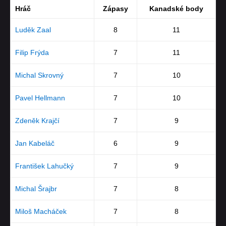
Hráč
Zápasy
Kanadské body
Luděk Zaal
8
11
Filip Frýda
7
11
Michal Skrovný
7
10
Pavel Hellmann
7
10
Zdeněk Krajčí
7
9
Jan Kabeláč
6
9
František Lahučký
7
9
Michal Šrajbr
7
8
Miloš Macháček
7
8