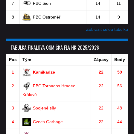
7
FBC Sion
14
11
8
FBC Ostroměř
14
9
Zobrazit celou tabulku
TABULKA FINÁLOVÁ OSMIČKA FLA HK 2025/2026
Pos
Tým
Zápasy
Body
1
Kamikadze
22
59
2
FBC Tornados Hradec
22
56
Králové
3
Spojené síly
22
48
4
Czech Garbage
22
44