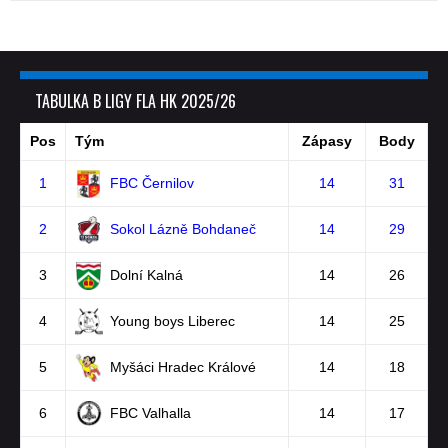
TABULKA B LIGY FLA HK 2025/26
Pos
Tým
Zápasy
Body
1
FBC Černilov
14
31
2
Sokol Lázně Bohdaneč
14
29
3
Dolní Kalná
14
26
4
Young boys Liberec
14
25
5
Myšáci Hradec Králové
14
18
6
FBC Valhalla
14
17