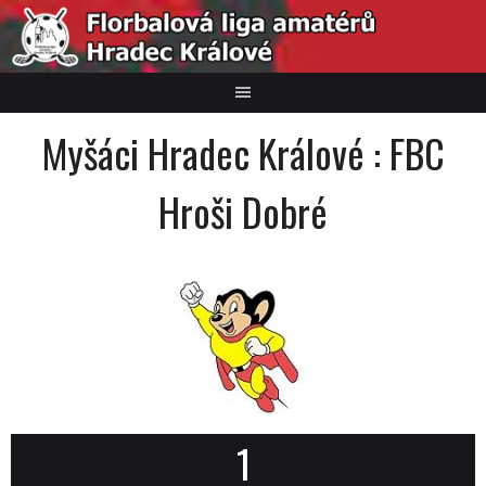
Skip
to
content
Myšáci Hradec Králové : FBC
Hroši Dobré
1