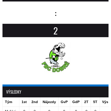
:
2
VÝSLEDKY
Tým
1st
2nd
Nájezdy
GvP
GdP
2T
5T
Výsl