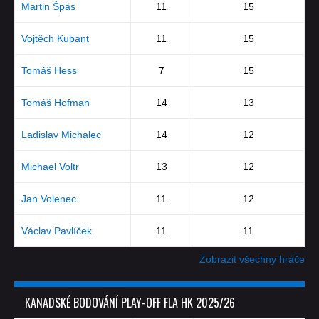
Martin Špás
11
15
Vojtěch Kubant
11
15
Tomáš Hess
7
15
Tomáš Hofman
14
13
Ladislav Michalec
14
12
Michael Voltr
13
12
Jan Volenec
11
12
Václav Pavlíček
11
11
Zobrazit všechny hráče
KANADSKÉ BODOVÁNÍ PLAY-OFF FLA HK 2025/26