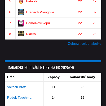
5
Patriots
22
42
6
Hradečtí Vikingové
22
32
7
Homolkovi vepři
22
29
8
Riders
22
28
Zobrazit celou tabulku
KANADSKÉ BODOVÁNÍ B LIGY FLA HK 2025/26
Hráč
Zápasy
Kanadské body
Vojtěch Brož
11
25
Radek Tauchman
14
16