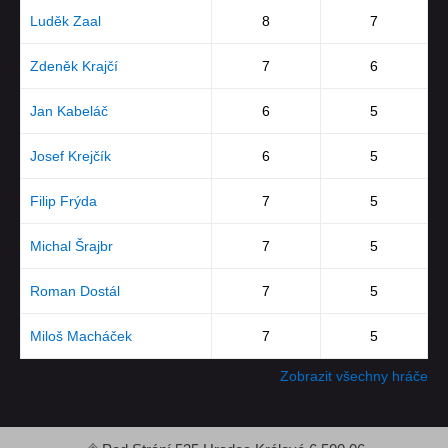
Luděk Zaal
8
7
Zdeněk Krajčí
7
6
Jan Kabeláč
6
5
Josef Krejčík
6
5
Filip Frýda
7
5
Michal Šrajbr
7
5
Roman Dostál
7
5
Miloš Macháček
7
5
Zobrazit všechny hráče