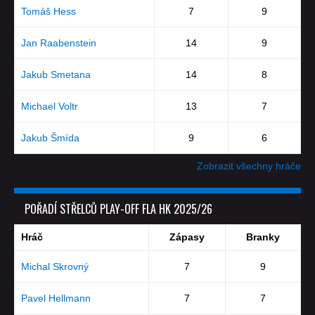
Tomáš Hess
7
9
Jan Raabenstein
14
9
Jakub Smetana
14
8
Michael Voltr
13
7
Jakub Šmída
9
6
Zobrazit všechny hráče
POŘADÍ STŘELCŮ PLAY-OFF FLA HK 2025/26
Hráč
Zápasy
Branky
Michal Skrovný
7
9
Pavel Hellmann
7
7