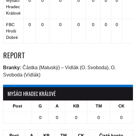
Myšáci
0
0
0
0
0
0
0
1
Hradec
Králové
FBC
0
0
0
0
0
0
0
2
Hroši
Dobré
REPORT
Branky:
Částka (Matuský) – Vidlák (O. Svoboda), O.
Svoboda (Vidlák)
MYŠÁCI HRADEC KRÁLOVÉ
Post
G
A
KB
TM
CK
0
0
0
0
0
Post
A
KB
TM
CK
Čisté konto