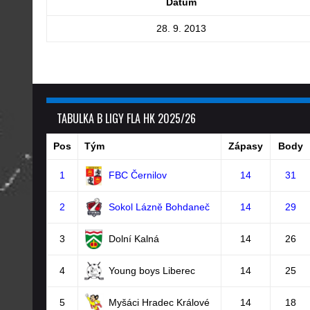
Datum
28. 9. 2013
TABULKA B LIGY FLA HK 2025/26
Pos
Tým
Zápasy
Body
1
FBC Černilov
14
31
2
Sokol Lázně Bohdaneč
14
29
3
Dolní Kalná
14
26
4
Young boys Liberec
14
25
5
Myšáci Hradec Králové
14
18