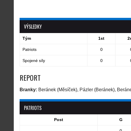
VÝSLEDKY
Tým
1st
2
Patriots
0
Spojené síly
0
REPORT
Branky:
Beránek (Měsíček), Pázler (Beránek), Berán
PATRIOTS
Post
G
0