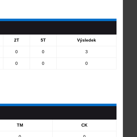
2T
5T
Výsledek
0
0
3
0
0
0
TM
CK
0
0