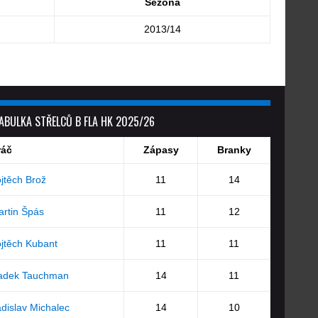
Sezóna
2013/14
ABULKA STŘELCŮ B FLA HK 2025/26
ráč
Zápasy
Branky
jtěch Brož
11
14
rtin Špás
11
12
jtěch Kubant
11
11
adek Tauchman
14
11
dislav Michalec
14
10