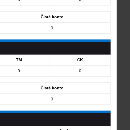
Čisté konto
0
TM
CK
0
0
Čisté konto
0