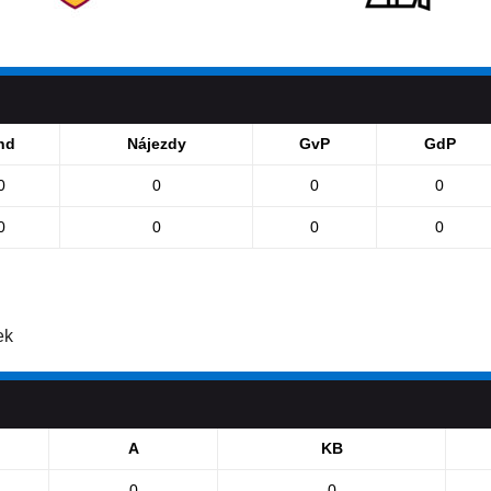
nd
Nájezdy
GvP
GdP
0
0
0
0
0
0
0
0
ek
A
KB
0
0