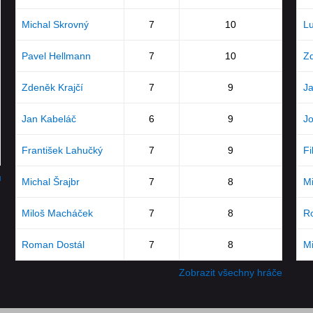
Michal Skrovný
7
10
Lu
Pavel Hellmann
7
10
Zd
Zdeněk Krajčí
7
9
Ja
Jan Kabeláč
6
9
Jo
František Lahučký
7
9
Fi
u
Michal Šrajbr
7
8
Mi
Miloš Macháček
7
8
R
Roman Dostál
7
8
M
Zobrazit všechny hráče