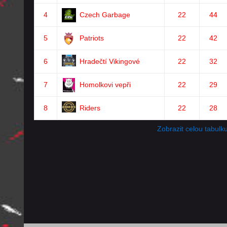
4
Czech Garbage
22
44
5
Patriots
22
42
6
Hradečtí Vikingové
22
32
7
Homolkovi vepři
22
29
8
Riders
22
28
Zobrazit celou tabulk