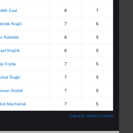
děk Zaal
8
7
eněk Krajčí
7
6
n Kabeláč
6
5
sef Krejčík
6
5
lip Frýda
7
5
chal Šrajbr
7
5
oman Dostál
7
5
iloš Macháček
7
5
Zobrazit všechny hráče