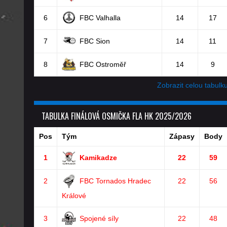
6
FBC Valhalla
14
17
7
FBC Sion
14
11
8
FBC Ostroměř
14
9
Zobrazit celou tabulk
TABULKA FINÁLOVÁ OSMIČKA FLA HK 2025/2026
Pos
Tým
Zápasy
Body
1
Kamikadze
22
59
2
FBC Tornados Hradec
22
56
Králové
3
Spojené síly
22
48