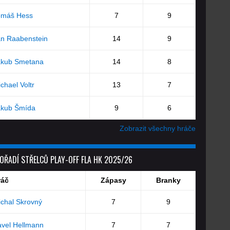
omáš Hess
7
9
an Raabenstein
14
9
akub Smetana
14
8
chael Voltr
13
7
akub Šmída
9
6
Zobrazit všechny hráče
OŘADÍ STŘELCŮ PLAY-OFF FLA HK 2025/26
ráč
Zápasy
Branky
chal Skrovný
7
9
vel Hellmann
7
7