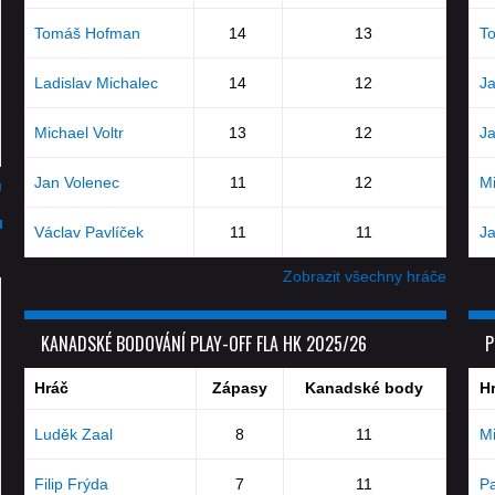
Tomáš Hofman
14
13
T
Ladislav Michalec
14
12
J
Michael Voltr
13
12
J
Jan Volenec
11
12
Mi
u
Václav Pavlíček
11
11
J
Zobrazit všechny hráče
KANADSKÉ BODOVÁNÍ PLAY-OFF FLA HK 2025/26
P
Hráč
Zápasy
Kanadské body
H
Luděk Zaal
8
11
Mi
Filip Frýda
7
11
Pa