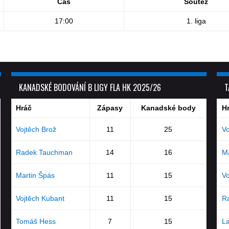
Čas
Soutěž
17:00
1. liga
KANADSKÉ BODOVÁNÍ B LIGY FLA HK 2025/26
T
Hráč
Zápasy
Kanadské body
H
Vojtěch Brož
11
25
Vo
Radek Tauchman
14
16
Ma
Martin Špás
11
15
Vo
Vojtěch Kubant
11
15
R
Tomáš Hess
7
15
La