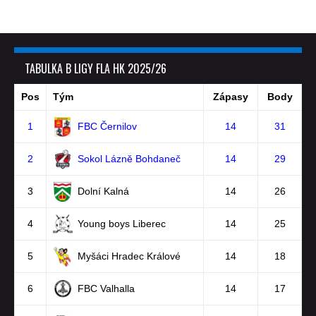
TABULKA B LIGY FLA HK 2025/26
Pos
Tým
Zápasy
Body
1
FBC Černilov
14
31
2
Sokol Lázně Bohdaneč
14
29
3
Dolní Kalná
14
26
4
Young boys Liberec
14
25
5
Myšáci Hradec Králové
14
18
6
FBC Valhalla
14
17