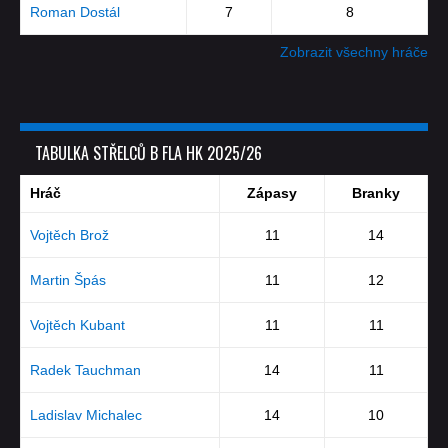
Roman Dostál
7
8
Zobrazit všechny hráče
TABULKA STŘELCŮ B FLA HK 2025/26
Hráč
Zápasy
Branky
Vojtěch Brož
11
14
Martin Špás
11
12
Vojtěch Kubant
11
11
Radek Tauchman
14
11
Ladislav Michalec
14
10