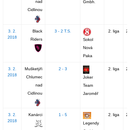
nad
Gmbh.
Cidlinou
3. 2.
Black
3 - 2 T.S.
2. liga
2
2018
Riders
Sokol
Nová
Paka
3. 2.
Mušketýři
2 - 3
2. liga
2
2018
Chlumec
Joker
nad
Team
Cidlinou
Jaroměř
3. 2.
Kanárci
1 - 5
2. liga
2
2018
Legendy