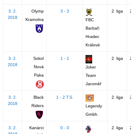
3. 2.
Olymp
3 - 3
2. liga
2
2018
Kramolna
FBC
Barbaři
Hradec
Králové
3. 2.
Sokol
1 - 1
2. liga
2
2018
Nová
Joker
Paka
Team
Jaroměř
3. 2.
Black
1 - 2 T.S.
2. liga
2
2018
Riders
Legendy
Gmbh.
3. 2.
Kanárci
0 - 0
2. liga
2