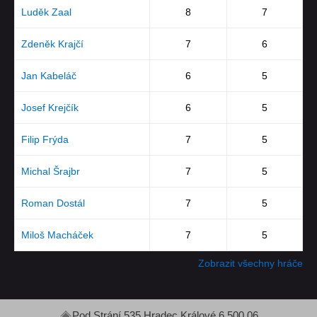
Luděk Zaal
8
7
Zdeněk Krajčí
7
6
Jan Kabeláč
6
5
Josef Krejčík
6
5
Filip Frýda
7
5
Michal Šrajbr
7
5
Roman Dostál
7
5
Miloš Macháček
7
5
Zobrazit všechny hráče
Pod Strání 535 Hradec Králové 6 500 06