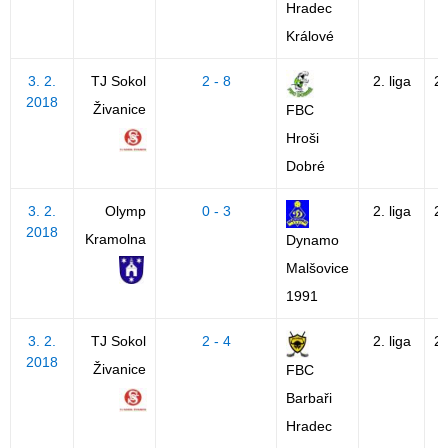
Hradec
Králové
3. 2.
TJ Sokol
2 - 8
2. liga
2
2018
Živanice
FBC
Hroši
Dobré
3. 2.
Olymp
0 - 3
2. liga
2
2018
Kramolna
Dynamo
Malšovice
1991
3. 2.
TJ Sokol
2 - 4
2. liga
2
2018
Živanice
FBC
Barbaři
Hradec