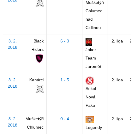
2018
Mušketýři
Chlumec
nad
Cidlinou
3. 2.
Black
6 - 0
2. liga
2
2018
Riders
Joker
Team
Jaroměř
3. 2.
Kanárci
1 - 5
2. liga
2
2018
Sokol
Nová
Paka
3. 2.
Mušketýři
0 - 4
2. liga
2
2018
Chlumec
Legendy