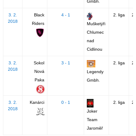
Gmbh.
3. 2.
Black
4 - 1
2. liga
2
2018
Riders
Mušketýři
Chlumec
nad
Cidlinou
3. 2.
Sokol
3 - 1
2. liga
2
2018
Nová
Legendy
Paka
Gmbh.
3. 2.
Kanárci
0 - 1
2. liga
2
2018
Joker
Team
Jaroměř