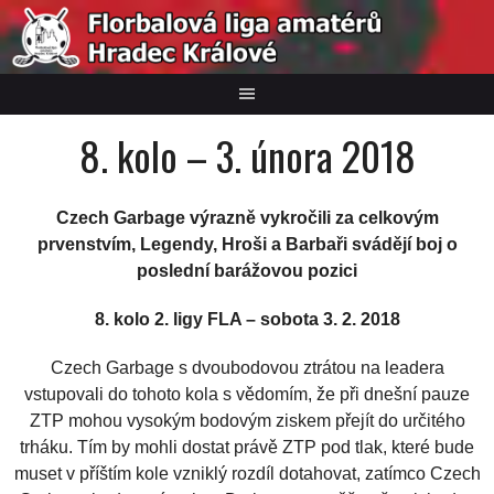
Skip
to
content
8. kolo – 3. února 2018
Czech Garbage výrazně vykročili za celkovým
prvenstvím, Legendy, Hroši a Barbaři svádějí boj o
poslední barážovou pozici
8. kolo 2. ligy FLA – sobota 3. 2. 2018
Czech Garbage s dvoubodovou ztrátou na leadera
vstupovali do tohoto kola s vědomím, že při dnešní pauze
ZTP mohou vysokým bodovým ziskem přejít do určitého
trháku. Tím by mohli dostat právě ZTP pod tlak, které bude
muset v příštím kole vzniklý rozdíl dotahovat, zatímco Czech