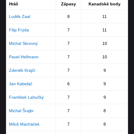
Hráč
Zápasy
Kanadské body
Luděk Zaal
8
11
Filip Frýda
7
11
Michal Skrovný
7
10
Pavel Hellmann
7
10
Zdeněk Krajčí
7
9
Jan Kabeláč
6
9
František Lahučký
7
9
Michal Šrajbr
7
8
Miloš Macháček
7
8