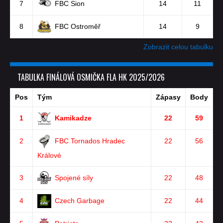
7
FBC Sion
14
11
8
FBC Ostroměř
14
9
Zobrazit celou tabulku
TABULKA FINÁLOVÁ OSMIČKA FLA HK 2025/2026
Pos
Tým
Zápasy
Body
1
Kamikadze
22
59
2
FBC Tornados Hradec
22
56
Králové
3
Spojené síly
22
48
4
Czech Garbage
22
44