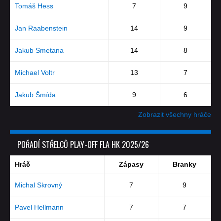
Tomáš Hess
7
9
Jan Raabenstein
14
9
Jakub Smetana
14
8
Michael Voltr
13
7
Jakub Šmída
9
6
Zobrazit všechny hráče
POŘADÍ STŘELCŮ PLAY-OFF FLA HK 2025/26
Hráč
Zápasy
Branky
Michal Skrovný
7
9
Pavel Hellmann
7
7