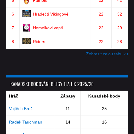
5
Patriots
22
42
6
Hradečtí Vikingové
22
32
7
Homolkovi vepři
22
29
8
Riders
22
28
Zobrazit celou tabulku
KANADSKÉ BODOVÁNÍ B LIGY FLA HK 2025/26
Hráč
Zápasy
Kanadské body
Vojtěch Brož
11
25
Radek Tauchman
14
16