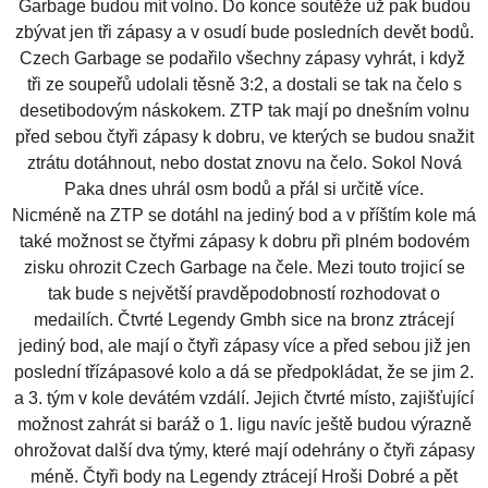
Garbage budou mít volno. Do konce soutěže už pak budou
zbývat jen tři zápasy a v osudí bude posledních devět bodů.
Czech Garbage se podařilo všechny zápasy vyhrát, i když
tři ze soupeřů udolali těsně 3:2, a dostali se tak na čelo s
desetibodovým náskokem. ZTP tak mají po dnešním volnu
před sebou čtyři zápasy k dobru, ve kterých se budou snažit
ztrátu dotáhnout, nebo dostat znovu na čelo. Sokol Nová
Paka dnes uhrál osm bodů a přál si určitě více.
Nicméně na ZTP se dotáhl na jediný bod a v příštím kole má
také možnost se čtyřmi zápasy k dobru při plném bodovém
zisku ohrozit Czech Garbage na čele. Mezi touto trojicí se
tak bude s největší pravděpodobností rozhodovat o
medailích. Čtvrté Legendy Gmbh sice na bronz ztrácejí
jediný bod, ale mají o čtyři zápasy více a před sebou již jen
poslední třízápasové kolo a dá se předpokládat, že se jim 2.
a 3. tým v kole devátém vzdálí. Jejich čtvrté místo, zajišťující
možnost zahrát si baráž o 1. ligu navíc ještě budou výrazně
ohrožovat další dva týmy, které mají odehrány o čtyři zápasy
méně. Čtyři body na Legendy ztrácejí Hroši Dobré a pět