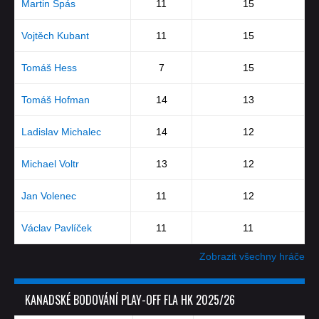
Martin Špás
11
15
Vojtěch Kubant
11
15
Tomáš Hess
7
15
Tomáš Hofman
14
13
Ladislav Michalec
14
12
Michael Voltr
13
12
Jan Volenec
11
12
Václav Pavlíček
11
11
Zobrazit všechny hráče
KANADSKÉ BODOVÁNÍ PLAY-OFF FLA HK 2025/26