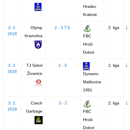
Hradec
Králové
3. 2.
Olymp
2 - 3 T.S.
2. liga
2
2018
Kramolna
FBC
Hroši
Dobré
3. 2.
TJ Sokol
1 - 5
2. liga
2
2018
Živanice
Dynamo
Malšovice
1991
3. 2.
Czech
3 - 2
2. liga
2
2018
Garbage
FBC
Hroši
Dobré