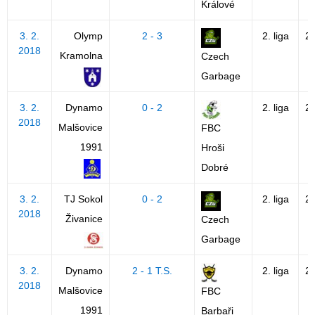
Králové
3. 2.
Olymp
2 - 3
2. liga
2
2018
Kramolna
Czech
Garbage
3. 2.
Dynamo
0 - 2
2. liga
2
2018
Malšovice
FBC
1991
Hroši
Dobré
3. 2.
TJ Sokol
0 - 2
2. liga
2
2018
Živanice
Czech
Garbage
3. 2.
Dynamo
2 - 1 T.S.
2. liga
2
2018
Malšovice
FBC
1991
Barbaři