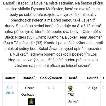
Barbaři Hradec Králové na místě sedmém. Na šestou příčku
se sice vklínilo Dynamo Malšovice, které se dvakrát osmi
body po sobě dobře rozjelo, ale výrazně ztratilo už v
předchozích kolech a má před sebou také už jen tři
duely. Se ztrátou sedmi bodů následuje na 8. až 12. místě
silná pětice týmů, které dělí pouhé dva body – Ostroměř s
Black Riders (35), Olymp Kramolna a Joker Team Jaroměř
(34) a Těsně vedle (33). Kanárci po lepších výkonech uhráli
tentokrát jediný bod, Sokol Živanice vyšel úplně naprázdno
a Mušketýři jediným bodem odskočili posledním Los
Negros, se kterými se určitě ještě budou prát o to, kdo
zůstane na poslední příčce po letošní sezoně.
Datum
Domácí
Čas/Výsledek
Hosté
Soutěž
S
3. 2.
Czech
3 - 2
2. liga
2
2018
Garbage
FBC
Barbaři